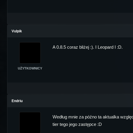
Vulpik
A 0.8.5 coraz bliżej :). I Leopard I :D.
UŻYTKOWNICY
Endriu
Według mnie za późno ta aktualka względem
tier tego jego zastępce :D