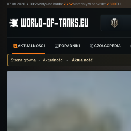
07.08.2026 • 00:26
Aktywne konta:
7 752
Materiały w serwisie:
2 300
EU
AKTUALNOŚCI
PORADNIKI
CZOŁGOPEDIA
Strona główna
»
Aktualności
»
Aktualność