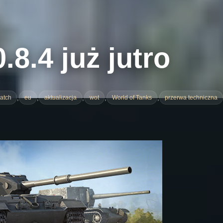
.8.4 już jutro
,
,
,
,
,
atch
eu
aktualizacja
wot
World of Tanks
przerwa techniczna