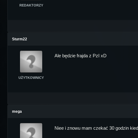
REDAKTORZY
Sturm22
Ale będzie frajda z PzI xD
UŻYTKOWNICY
mega
Niee i znowu mam czekać 30 godzin kiedy 