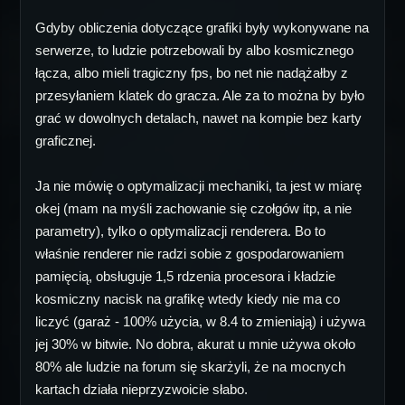
Gdyby obliczenia dotyczące grafiki były wykonywane na
serwerze, to ludzie potrzebowali by albo kosmicznego
łącza, albo mieli tragiczny fps, bo net nie nadążałby z
przesyłaniem klatek do gracza. Ale za to można by było
grać w dowolnych detalach, nawet na kompie bez karty
graficznej.
Ja nie mówię o optymalizacji mechaniki, ta jest w miarę
okej (mam na myśli zachowanie się czołgów itp, a nie
parametry), tylko o optymalizacji renderera. Bo to
właśnie renderer nie radzi sobie z gospodarowaniem
pamięcią, obsługuje 1,5 rdzenia procesora i kładzie
kosmiczny nacisk na grafikę wtedy kiedy nie ma co
liczyć (garaż - 100% użycia, w 8.4 to zmieniają) i używa
jej 30% w bitwie. No dobra, akurat u mnie używa około
80% ale ludzie na forum się skarżyli, że na mocnych
kartach działa nieprzyzwoicie słabo.