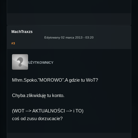
MachTraxzs
Edytowany 02 marca 2013 - 03:20
#3
UŻYTKOWNICY
Mhm.Spoko."MOROWO".A gdzie tu WoT?
Chyba zlikwiduję tu konto.
(WOT --> AKTUALNOŚCI --> i TO)
coś od zusu dorzucacie?