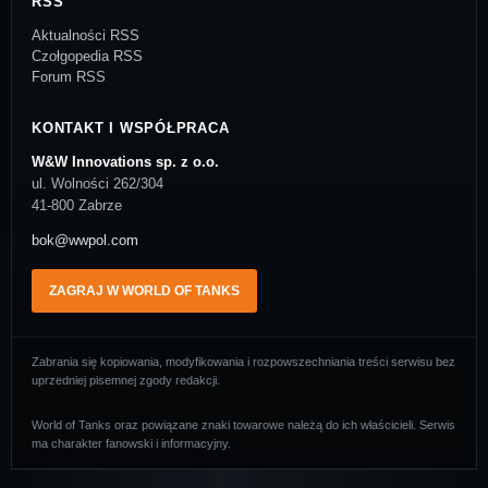
RSS
Aktualności RSS
Czołgopedia RSS
Forum RSS
KONTAKT I WSPÓŁPRACA
W&W Innovations sp. z o.o.
ul. Wolności 262/304
41-800 Zabrze
bok@wwpol.com
ZAGRAJ W WORLD OF TANKS
Zabrania się kopiowania, modyfikowania i rozpowszechniania treści serwisu bez
uprzedniej pisemnej zgody redakcji.
World of Tanks oraz powiązane znaki towarowe należą do ich właścicieli. Serwis
ma charakter fanowski i informacyjny.