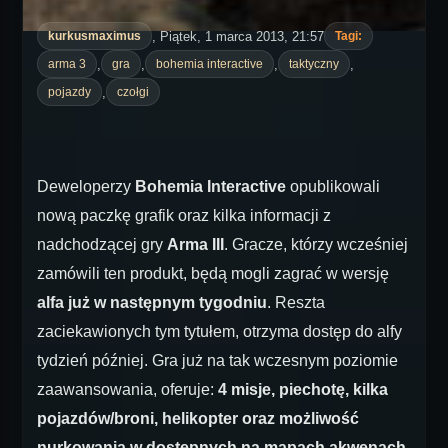
, Piątek, 1 marca 2013, 21:57
kurkusmaximus
Tagi:
,
,
,
,
arma 3
gra
bohemia interactive
taktyczny
,
pojazdy
czołgi
Deweloperzy
Bohemia Interactive
opublikowali
nową paczkę grafik oraz kilka informacji z
nadchodzącej gry
Arma III
. Gracze, którzy wcześniej
zamówili ten produkt, będą mogli zagrać w wersję
alfa już w następnym tygodniu
. Reszta
zaciekawionych tym tytułem, otrzyma dostęp do alfy
tydzień później. Gra już na tak wczesnym poziomie
zaawansowania, oferuje:
4 misje, piechotę, kilka
pojazdów/broni, helikopter oraz możliwość
nurkowania w dostępnych na mapach akwenach
.