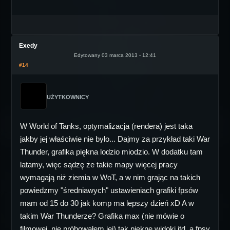
Exedy
Edytowany 03 marca 2013 - 12:41
#14
UŻYTKOWNICY
W World of Tanks, optymalizacja (rendera) jest taka
jakby jej właściwie nie było... Dajmy za przykład taki War
Thunder, grafika piękna lodzio miodzio. W dodatku tam
latamy, więc sądzę że takie mapy więcej pracy
wymagają niż ziemia w WoT, a w nim grając na takich
powiedzmy "średniawych" ustawieniach grafiki fpsów
mam od 15 do 30 jak komp ma lepszy dzień xD A w
takim War Thunderze? Grafika max (nie mówie o
filmowej, nie próbowałem jej) tak piękne widoki itd. a fpsy