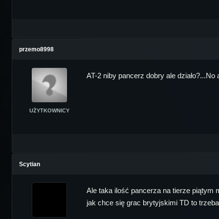
przemo8998
AT-2 niby pancerz dobry ale działo?...No
UŻYTKOWNICY
Scytian
Ale taka ilość pancerza na tierze piątym
jak chce się grac brytyjskimi TD to trze