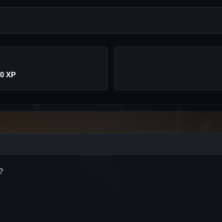
00 XP
?