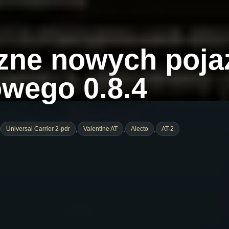
zne nowych poja
owego 0.8.4
,
,
,
Universal Carrier 2-pdr
Valentine AT
Alecto
AT-2