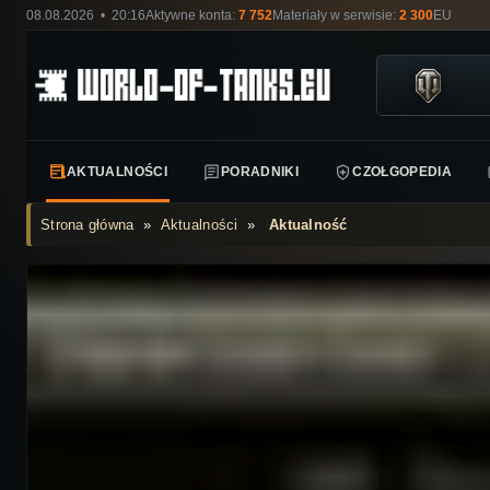
08.08.2026 • 20:16
Aktywne konta:
7 752
Materiały w serwisie:
2 300
EU
AKTUALNOŚCI
PORADNIKI
CZOŁGOPEDIA
Strona główna
»
Aktualności
»
Aktualność