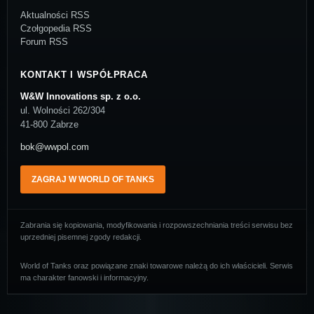
Aktualności RSS
Czołgopedia RSS
Forum RSS
KONTAKT I WSPÓŁPRACA
W&W Innovations sp. z o.o.
ul. Wolności 262/304
41-800 Zabrze
bok@wwpol.com
ZAGRAJ W WORLD OF TANKS
Zabrania się kopiowania, modyfikowania i rozpowszechniania treści serwisu bez
uprzedniej pisemnej zgody redakcji.
World of Tanks oraz powiązane znaki towarowe należą do ich właścicieli. Serwis
ma charakter fanowski i informacyjny.