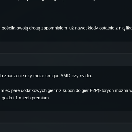
ościła-swoją drogą zapomniałem już nawet kiedy ostatnio z nią fika
a znaczenie czy moze smigac AMD czy nvidia...
aca miec pare dodatkowych gier niz kupon do gier F2P(ktorych mozna
 golda i 1 miech premium