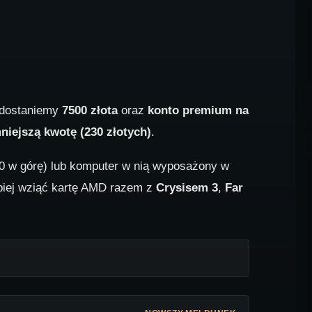
 dostaniemy
7500 złota
oraz
konto premium na
niejszą kwotę (230 złotych)
.
650 w górę) lub komputer w nią wyposażony w
lepiej wziąć kartę AMD razem z
Crysisem 3
,
Far