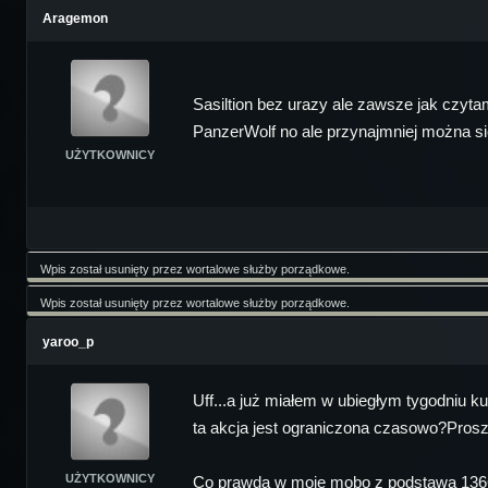
Aragemon
Sasiltion bez urazy ale zawsze jak czytam
PanzerWolf no ale przynajmniej można s
UŻYTKOWNICY
Wpis został usunięty przez wortalowe służby porządkowe.
Wpis został usunięty przez wortalowe służby porządkowe.
yaroo_p
Uff...a już miałem w ubiegłym tygodniu k
ta akcja jest ograniczona czasowo?Prosz
UŻYTKOWNICY
Co prawda w moje mobo z podstawą 1366 