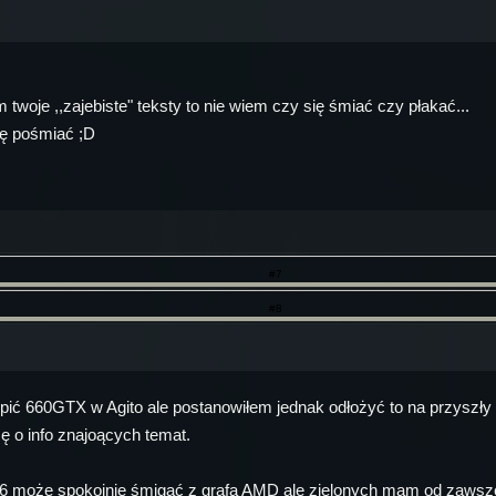
 twoje ,,zajebiste" teksty to nie wiem czy się śmiać czy płakać...
ię pośmiać ;D
#7
#8
upić 660GTX w Agito ale postanowiłem jednak odłożyć to na przyszły 
ę o info znajoących temat.
może spokojnie śmigać z grafą AMD ale zielonych mam od zawsze w