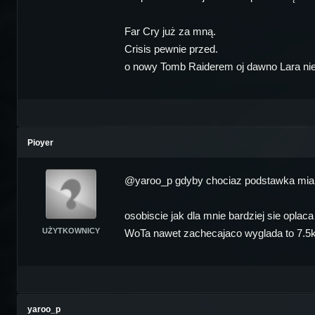
Far Cry już za mną.
Crisis pewnie przed.
o nowy Tomb Raiderem oj dawno Lara nie g
Pioyer
@yaroo_p gdyby chociaz podstawka mial
osobiscie jak dla mnie bardziej sie opl
UŻYTKOWNICY
WoTa nawet zachecajaco wyglada to 7.5k
yaroo_p