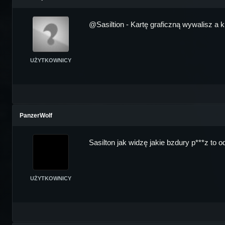
@Sasiltion - Kartę graficzną wywalisz a 
UŻYTKOWNICY
PanzerWolf
Sasilton jak widzę jakie bzdury p***z to 
UŻYTKOWNICY