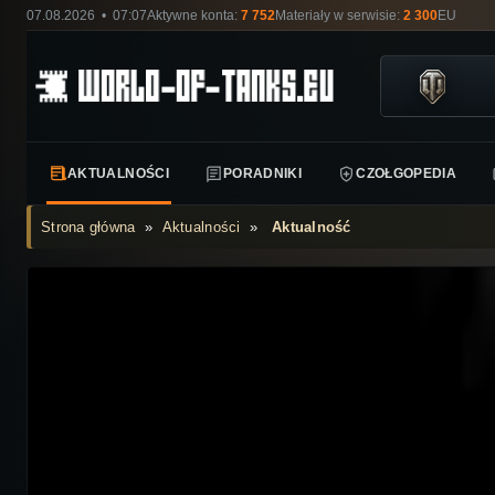
07.08.2026 • 07:07
Aktywne konta:
7 752
Materiały w serwisie:
2 300
EU
AKTUALNOŚCI
PORADNIKI
CZOŁGOPEDIA
Strona główna
»
Aktualności
»
Aktualność