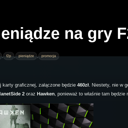
ieniądze na gry 
,
,
,
f2p
pieniądze
promocja
ej karty graficznej, załączone będzie
460zł
. Niestety, nie w
lanetSide 2
oraz
Hawken
, ponieważ to właśnie tam będzi