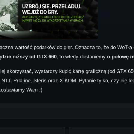
łączna wartość podarków do gier. Oznacza to, że do WoT-a
ędzie niższy od GTX 660
, to wtedy dostaniemy
o połowę m
niej skorzystać, wystarczy kupić kartę graficzną (od GTX 
, NTT, ProLine, Sferis oraz X-KOM. Pytanie tylko, czy nie 
 zostawiamy Wam :)