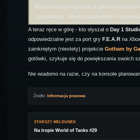
Ruch w kierunku produkcji gier na konsole 
sprzętowych. Wkrótce podzielimy się pierws
A teraz ręce w górę - kto słyszał o
Day 1 Studi
odpowiedzialne jest za port gry
F.E.A.R
na
Xbox
zamkniętym (niestety) projekcie
Gotham by Ga
gotówki, szykuje się do powiększania swoich s
Nie wiadomo na razie, czy na konsole planowan
Źródło:
Informacja prasowa
STARSZY MELDUNEK
Na tropie World of Tanks #29