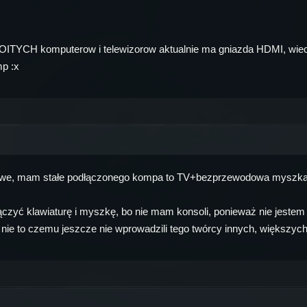
OITYCH komputerow i telewizorow aktualnie ma gniazda HDMI, wiec
p :x
owe, mam stałe podłączonego kompa to TV+bezprzewodowa myszka i
łączyć klawiaturę i myszkę, bo nie mam konsoli, ponieważ nie jeste
i nie to czemu jeszcze nie wprowadzili tego twórcy innych, większych