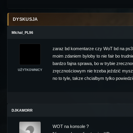
DYSKUSJA
MIchal_PL96
zaraz bd komentarze czy WoT bd na ps3
moim zdaniem byloby to nie fair bo trud
bardzo fajna sprawa, bo w trybie zreczn
UŻYTKOWNICY
zręcznościowym nie trzeba jeździć myszk
no to tyle, takze chcialbym tylko powiedz
DJKAMORR
WOT na konsole ?