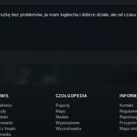
kę bez problemów, ja mam logitecha i dobrze działa, ale od czasu g
RWIS
CZOŁGOPEDIA
INFORM
alności
Pojazdy
Kontakt
kuły
Mapy
Regulami
dniki
Medale
Rejestrac
rowanki
Wyposażenie
Przypomn
cz kropki
Wyszukiwarka
Mapa str
imedia