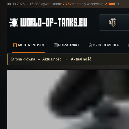
08.08.2026 • 15:28
Aktywne konta:
7 752
Materiały w serwisie:
2 300
EU
AKTUALNOŚCI
PORADNIKI
CZOŁGOPEDIA
Strona główna
»
Aktualności
»
Aktualność