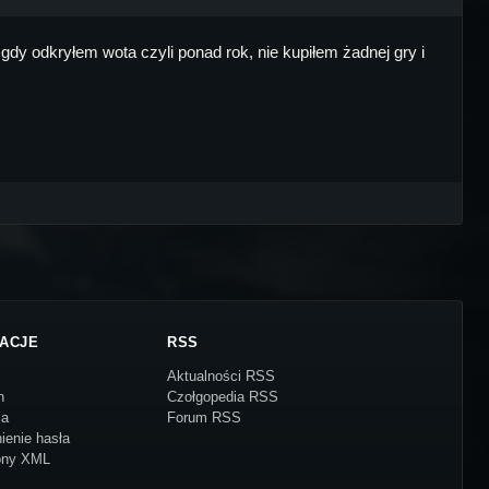
dy odkryłem wota czyli ponad rok, nie kupiłem żadnej gry i
ACJE
RSS
Aktualności RSS
n
Czołgopedia RSS
ja
Forum RSS
ienie hasła
ony XML