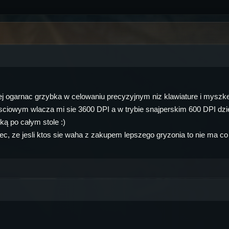
niej ogarnac grzybka w celowaniu precyzyjnym niz klawiature i mysz
osciowym wlacza mi sie 3600 DPI a w trybie snajperskim 600 DPI dz
ą po całym stole :)
iec, ze jesli ktos sie waha z zakupem lepszego gryzonia to nie ma co