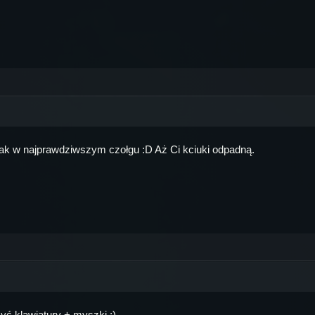
jak w najprawdziwszym czołgu :D Aż Ci kciuki odpadną.
yć klawiatury + myszki ;)