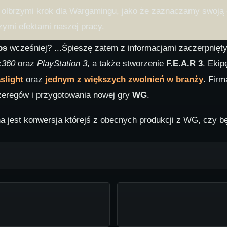
to olbrzymi krok dla Wargamingu, jako że zaznaczamy swoj
zymi efektami naszej pracy.
os
wcześniej? ...Śpieszę zatem z informacjami zaczerpnięt
360
oraz
PlayStation 3
, a także stworzenie
F.E.A.R 3
. Ekip
slight
oraz
jednym z większych zwolnień w branży
. Firm
zeregów i przygotowania nowej gry
WG
.
a jest konwersja którejś z obecnych produkcji z WG, czy bę