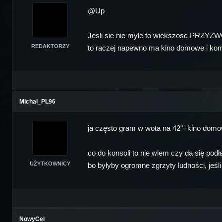
@Up
Jesli sie nie myle to wiekszosc PRZYZW
REDAKTORZY
to raczej napewno ma kino domowe i kom
MIchal_PL96
ja często gram w wota na 42"+kino dom
co do konsoli to nie wiem czy da się pod
UŻYTKOWNICY
bo byłyby ogromne zgrzyty ludności, jeśl
NowyCel