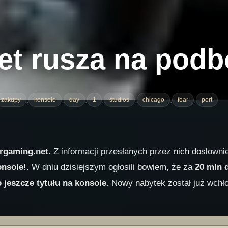
t rusza na podb
,
,
,
,
,
,
,
zakupy
konsole
day
1
studios
chicago
fear
port
rgaming.net
. Z informacji przesłanych przez nich dosłowni
onsole!
. W dniu dzisiejszym ogłosili bowiem, że za
20 mln 
 jeszcze tytułu na konsole
. Nowy nabytek został już wchłon