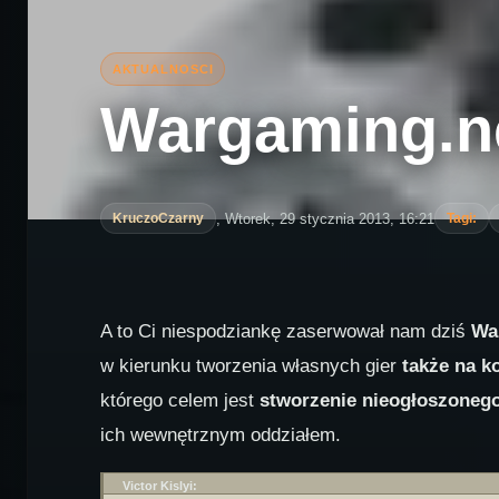
Wargaming.ne
, Wtorek, 29 stycznia 2013, 16:21
KruczoCzarny
Tagi:
A to Ci niespodziankę zaserwował nam dziś
Wa
w kierunku tworzenia własnych gier
także na k
którego celem jest
stworzenie nieogłoszonego
ich wewnętrznym oddziałem.
Victor Kislyi: