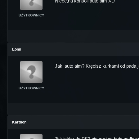
Nieee,na konsoli auto aim XD
UŻYTKOWNICY
Eomi
Jaki auto aim? Kręcisz kurkami od pada 
UŻYTKOWNICY
Karthon
Tak jakby do PS3 nie można było podłącz