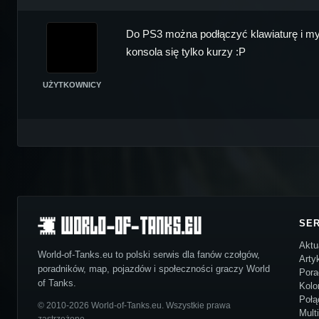
Do PS3 można podłączyć klawiaturę i mysz
konsola się tylko kurzy :P
UŻYTKOWNICY
SE
Aktu
World-of-Tanks.eu to polski serwis dla fanów czołgów,
Arty
poradników, map, pojazdów i społeczności graczy World
Pora
of Tanks.
Kolo
Połą
© 2010-2026 World-of-Tanks.eu. Wszystkie prawa
Mult
zastrzeżone.