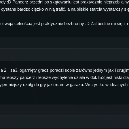
łady :D Pancerz przedni po skątowaniu jest praktycznie nieprzebijal
 dystans bardzo ciężko w nią trafić, a na bliskie starcia wystarczy się
ze swoją celnością jest praktycznie bezbronny :D Żal bedzie mi się z
a 2 i isa3, ogarnięty gracz poradzi sobie zarówno jednym jak i dru
 lepszy pancerz i lepsze wychylenie działa w dół. IS3 jest niski dlat
rzyjemniejszy czołg do gry jaki mam w garażu. Wszystko w idealnych