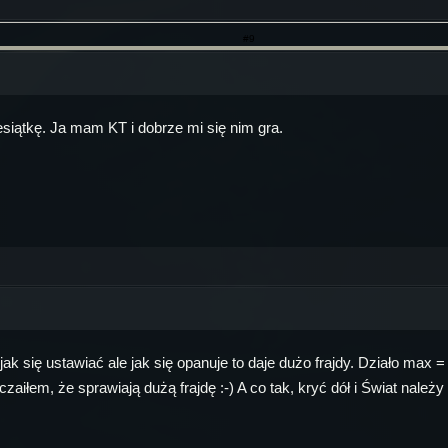
#9
esiątkę. Ja mam KT i dobrze mi się nim gra.
jak się ustawiać ale jak się opanuje to daje dużo frajdy. Działo max 
yczaiłem, że sprawiają dużą frajdę :-) A co tak, kryć dół i Świat należy