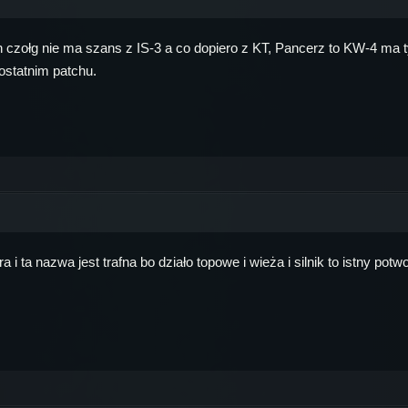
 czołg nie ma szans z IS-3 a co dopiero z KT, Pancerz to KW-4 ma t
ostatnim patchu.
i ta nazwa jest trafna bo działo topowe i wieża i silnik to istny pot