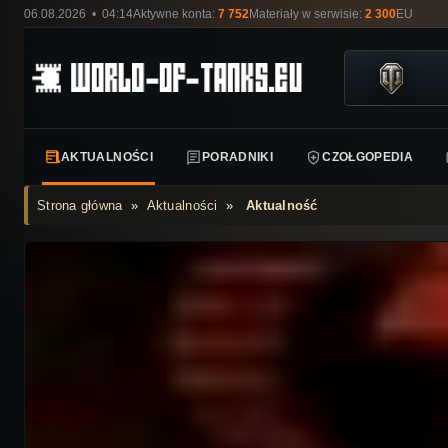
06.08.2026 • 04:14
Aktywne konta:
7 752
Materiały w serwisie:
2 300
EU
AKTUALNOŚCI
PORADNIKI
CZOŁGOPEDIA
Strona główna
»
Aktualności
»
Aktualność