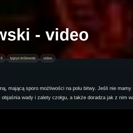
ski - video
,
,
II
tygrys królewski
video
ną, mającą sporo możliwości na polu bitwy. Jeśli nie mamy 
bjaśnia wady i zalety czołgu, a także doradza jak z nim w