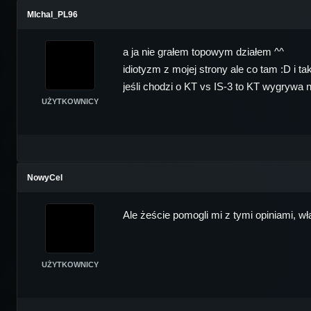
MIchal_PL96
a ja nie grałem topowym działem ^^
idiotyzm z mojej strony ale co tam :D i ta
jeśli chodzi o KT vs IS-3 to KT wygrywa n
UŻYTKOWNICY
NowyCel
Ale żeście pomogli mi z tymi opiniami, 
UŻYTKOWNICY