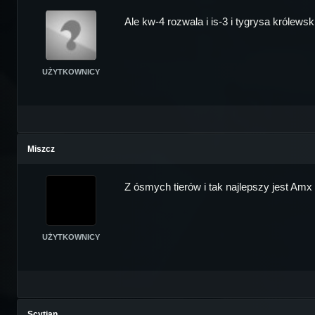
Ale kw-4 rozwala i is-3 i tygrysa królewsk
UŻYTKOWNICY
Miszcz
Z ósmych tierów i tak najlepszy jest Amx
UŻYTKOWNICY
Scytian