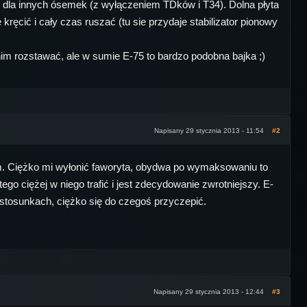
ny dla innych ósemek (z wyłączeniem TDków i T34). Dolna płyta
 kręcić i cały czas ruszać (tu sie przydaje stabilizator pionowy
 nim rozstawać, ale w sumie E-75 to bardzo podobna bajka ;)
Napisany 29 stycznia 2013 - 11:54
#2
gim. Ciężko mi wyłonić faworyta, obydwa po wymaksowaniu to
ego ciężej w niego trafić i jest zdecydowanie zwrotniejszy. E-
 stosunkach, ciężko się do czegoś przyczepić.
Napisany 29 stycznia 2013 - 12:44
#3