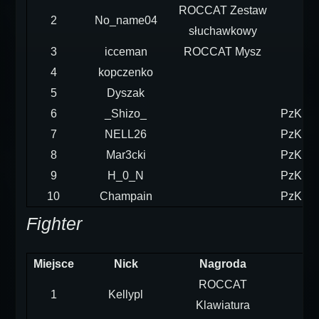
ROCCAT Zestaw
2
No_name04
słuchawkowy
3
icceman
ROCCAT Mysz
4
kopczenko
5
Dyszak
6
_Shizo_
PzKpfw
7
NELL26
PzKpfw
8
Mar3cki
PzKpfw
9
H_0_N
PzKpfw
10
Champain
PzKpfw
Fighter
Miejsce
Nick
Nagroda
ROCCAT
1
Kellypl
Klawiatura