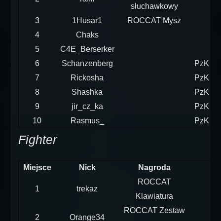
słuchawkowy
3
1Husar1
ROCCAT Mysz
4
Chaks
5
C4E_Berserker
6
Schanzenberg
PzKpfw
7
Rickosha
PzKpfw
8
Shashka
PzKpfw
9
jir_cz_ka
PzKpfw
10
Rasmus_
PzKpfw
Fighter
Miejsce
Nick
Nagroda
ROCCAT
1
trekaz
Klawiatura
ROCCAT Zestaw
2
Orange34