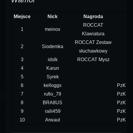
Miejsce
Nick
Nagroda
ROCCAT
1
meinox
Klawiatura
ROCCAT Zestaw
2
Siodemka
słuchawkowy
3
idslk
ROCCAT Mysz
4
Karun
5
Syrek
6
kelloggs
PzKpfw
7
rufio_79
PzKpfw
8
BRA8US
PzKpfw
9
raili459
PzKpfw
10
Arwaut
PzKpfw