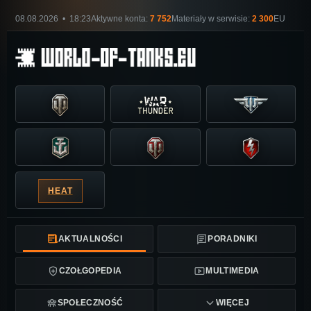
08.08.2026 • 18:23
Aktywne konta:
7 752
Materiały w serwisie:
2 300
EU
HEAT
AKTUALNOŚCI
PORADNIKI
CZOŁGOPEDIA
MULTIMEDIA
SPOŁECZNOŚĆ
WIĘCEJ