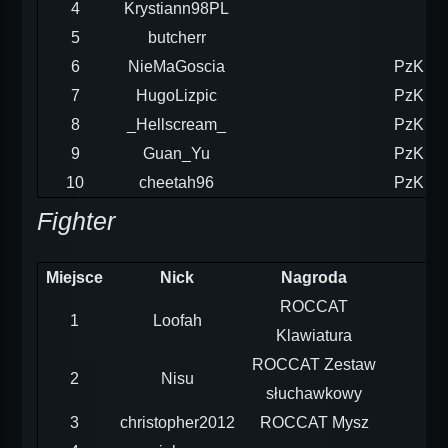
4
Krystiann98PL
5
butcherr
6
NieMaGoscia
PzKpfw
7
HugoLizpic
PzKpfw
8
_Hellscream_
PzKpfw
9
Guan_Yu
PzKpfw
10
cheetah96
PzKpfw
Fighter
Miejsce
Nick
Nagroda
ROCCAT
1
Loofah
Klawiatura
ROCCAT Zestaw
2
Nisu
słuchawkowy
3
christopher2012
ROCCAT Mysz