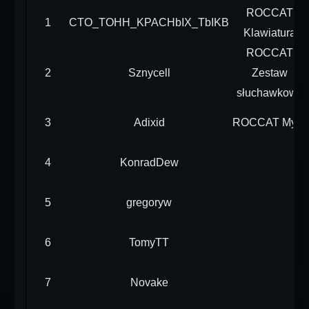
ROCCAT
1
CTO_TOHH_KPACHbIX_TbIKB
Klawiatura
ROCCAT
2
Sznycell
Zestaw
słuchawkowy
3
Adixid
ROCCAT Mysz
4
KonradDew
5
gregoryw
6
TomyTT
7
Novake