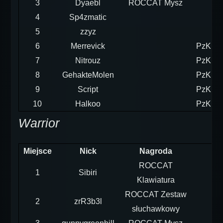
3
Dyaebl
ROCCAT Mysz
4
Sp4zmatic
5
zzyz
6
Merrevick
PzKpfw
7
Nitrouz
PzKpfw
8
GehakteMolen
PzKpfw
9
Script
PzKpfw
10
Halkoo
PzKpfw
Warrior
Miejsce
Nick
Nagroda
ROCCAT
1
Sibiri
Klawiatura
ROCCAT Zestaw
2
zrR3b3l
słuchawkowy