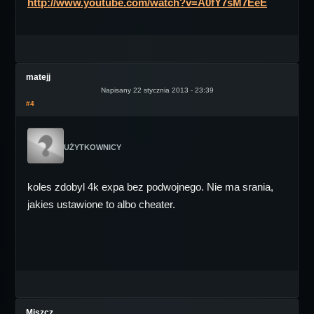
http://www.youtube.com/watch?v=A0fY7sM7EeE
matejj
Napisany 22 stycznia 2013 - 23:39
#4
UŻYTKOWNICY
koles zdobyl 4k expa bez podwojnego. Nie ma srania,
jakies ustawione to albo cheater.
Miszcz