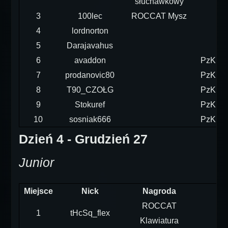
słuchawkowy
3
100lec
ROCCAT Mysz
4
lordnorton
5
Darajavahus
6
avaddon
PzKpfw
7
prodanovic80
PzKpfw
8
T90_CZOŁG
PzKpfw
9
Stokuref
PzKpfw
10
sosniak666
PzKpfw
Dzień 4 - Grudzień 27
Junior
Miejsce
Nick
Nagroda
ROCCAT
1
tHcSq_flex
Klawiatura