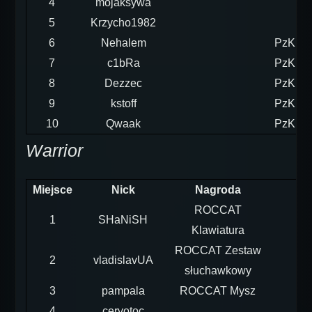
4
mojaksywa
5
Krzycho1982
6
Nehalem
PzKpfw
7
c1bRa
PzKpfw
8
Dezzec
PzKpfw
9
kstoff
PzKpfw
10
Qwaak
PzKpfw
Warrior
Miejsce
Nick
Nagroda
ROCCAT
1
SHaNiSH
Klawiatura
ROCCAT Zestaw
2
vladislavUA
słuchawkowy
3
pampala
ROCCAT Mysz
4
cervotoc