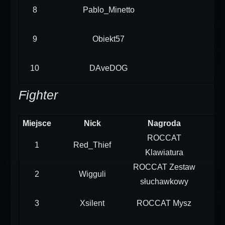
8
Pablo_Minetto
9
Obiekt57
10
DAveDOG
Fighter
Miejsce
Nick
Nagroda
ROCCAT
1
Red_Thief
Klawiatura
ROCCAT Zestaw
2
Wigguli
słuchawkowy
3
Xsilent
ROCCAT Mysz