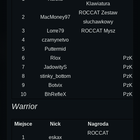
Klawiatura
ROCCAT Zestaw
2
MacMoney97
słuchawkowy
3
Lorre79
ROCCAT Mysz
4
czarnynetvo
5
Puttermid
6
Rlox
PzKpfw
7
JadowityS
PzKpfw
8
stinky_bottom
PzKpfw
9
Botvix
PzKpfw
10
BhRefleX
PzKpfw
Warrior
Miejsce
Nick
Nagroda
ROCCAT
1
eskax