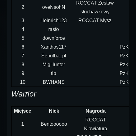
ROCCAT Zestaw
2
oveNsohN
słuchawkowy
3
Heinrich123
ROCCAT Mysz
4
rasfo
5
downforce
6
Xanthos117
PzKpfw
7
Sebulba_pl
PzKpfw
8
MigHunter
PzKpfw
9
tip
PzKpfw
10
BWHANS
PzKpfw
Warrior
Miejsce
Nick
Nagroda
ROCCAT
1
Bentoooooo
Klawiatura