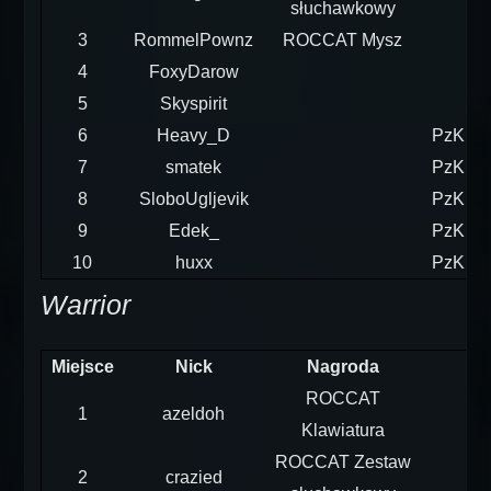
słuchawkowy
3
RommelPownz
ROCCAT Mysz
4
FoxyDarow
5
Skyspirit
6
Heavy_D
PzKpfw
7
smatek
PzKpfw
8
SloboUgljevik
PzKpfw
9
Edek_
PzKpfw
10
huxx
PzKpfw
Warrior
Miejsce
Nick
Nagroda
ROCCAT
1
azeldoh
Klawiatura
ROCCAT Zestaw
2
crazied