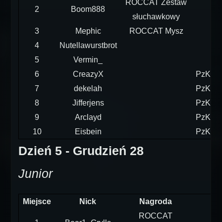
ROCCAT Zestaw
2
Boom888
słuchawkowy
3
Mephic
ROCCAT Mysz
4
Nutellawurstbrot
5
Vermin_
6
CreazyX
PzKpfw
7
dekelah
PzKpfw
8
Jifferjens
PzKpfw
9
Arclayd
PzKpfw
10
Eisbein
PzKpfw
Dzień 5 - Grudzień 28
Junior
Miejsce
Nick
Nagroda
ROCCAT