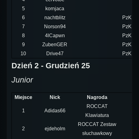
5
kornjaca
6
nachtblitz
PzKpfw
7
Norson94
PzKpfw
8
4lCapwn
PzKpfw
9
ZubenGER
PzKpfw
10
Drive47
PzKpfw
Dzień 2 - Grudzień 25
Junior
Miejsce
Nick
Nagroda
ROCCAT
1
Adidas66
Klawiatura
ROCCAT Zestaw
2
ejdeholm
słuchawkowy