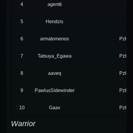
4
agentti
5
Hendzis
6
armatomenos
PzKpf
7
Tatsuya_Egawa
PzKpf
8
aaveq
PzKpf
9
PawlusSidewinder
PzKpf
10
Gaav
PzKpf
Warrior