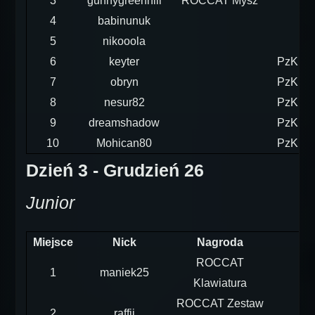
3
gunnygreenhill
ROCCAT Mysz
4
babinunuk
5
nikooola
6
keyter
PzKpfw
7
obryn
PzKpfw
8
nesur82
PzKpfw
9
dreamshadow
PzKpfw
10
Mohican80
PzKpfw
Dzień 3 - Grudzień 26
Junior
Miejsce
Nick
Nagroda
ROCCAT
1
maniek25
Klawiatura
ROCCAT Zestaw
2
raffii