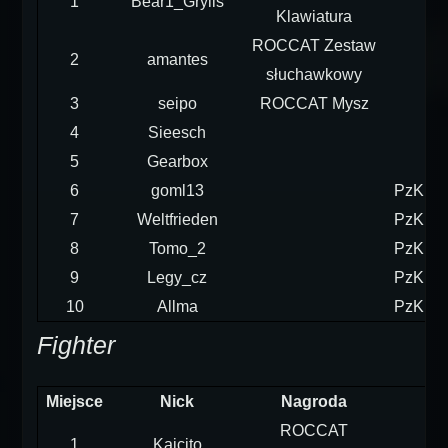
1
Bear1_Grylls
Klawiatura
ROCCAT Zestaw
2
amantes
słuchawkowy
3
seipo
ROCCAT Mysz
4
Sieesch
5
Gearbox
6
goml13
PzKpfw
7
Weltfrieden
PzKpfw
8
Tomo_2
PzKpfw
9
Legy_cz
PzKpfw
10
Allma
PzKpfw
Fighter
Miejsce
Nick
Nagroda
ROCCAT
1
Kaicito