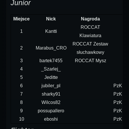
Junior
Miejsce
Nick
Nagroda
ROCCAT
1
Kantti
Klawiatura
ROCCAT Zestaw
2
Marabus_CRO
słuchawkowy
3
bartek7455
ROCCAT Mysz
4
_Szarlej_
5
Jeditte
6
jubiler_pl
PzKpfw
7
sharky91
PzKpfw
8
Wilcos82
PzKpfw
9
possupallero
PzKpfw
10
eboshi
PzKpfw