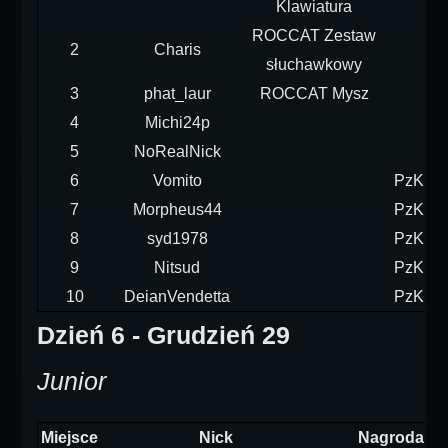
Klawiatura
ROCCAT Zestaw
2
Charis
słuchawkowy
3
phat_laur
ROCCAT Mysz
4
Michi24p
5
NoRealNick
6
Vomito
PzKpfw
7
Morpheus44
PzKpfw
8
syd1978
PzKpfw
9
Nitsud
PzKpfw
10
DeianVendetta
PzKpfw
Dzień 6 - Grudzień 29
Junior
Miejsce
Nick
Nagroda