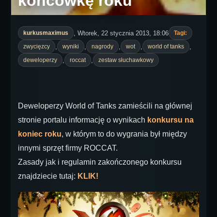
końcówkę roku
, Wtorek, 22 stycznia 2013, 18:06
kurkusmaximus
Tagi:
,
,
,
,
,
zwycięzcy
wyniki
nagrody
wot
world of tanks
,
,
deweloperzy
roccat
zestaw słuchawkowy
Deweloperzy World of Tanks zamieścili na głównej
stronie portalu informację o wynikach
konkursu na
koniec roku
, w którym to do wygrania był między
innymi sprzęt firmy ROCCAT.
Zasady jak i regulamin zakończonego konkursu
znajdziecie tutaj:
KLIK!