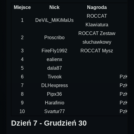
Miejsce
Nick
Nagroda
ROCCAT
1
DeViL_MiKiMaUs
Klawiatura
ROCCAT Zestaw
2
Proscribo
słuchawkowy
3
FireFly1992
ROCCAT Mysz
4
ealienx
5
dala87
6
Tivook
PzKpf
7
DLHexpress
PzKpf
8
Pipx36
PzKpf
9
Harafinio
PzKpf
10
Svartur77
PzKpf
Dzień 7 - Grudzień 30