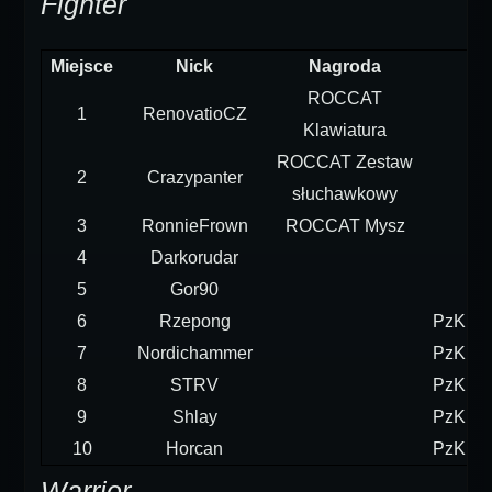
Fighter
Miejsce
Nick
Nagroda
ROCCAT
1
RenovatioCZ
Klawiatura
ROCCAT Zestaw
2
Crazypanter
słuchawkowy
3
RonnieFrown
ROCCAT Mysz
4
Darkorudar
5
Gor90
6
Rzepong
PzKpfw
7
Nordichammer
PzKpfw
8
STRV
PzKpfw
9
Shlay
PzKpfw
10
Horcan
PzKpfw
Warrior