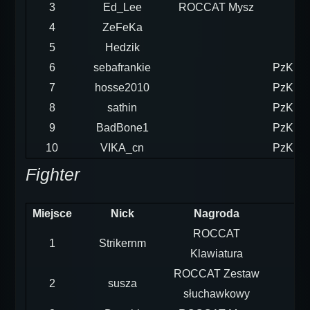
3
Ed_Lee
ROCCAT Mysz
4
ZeFeKa
5
Hedzik
6
sebafrankie
PzKpfw
7
hosse2010
PzKpfw
8
sathin
PzKpfw
9
BadBone1
PzKpfw
10
VIKA_cn
PzKpfw
Fighter
Miejsce
Nick
Nagroda
ROCCAT
1
Strikernm
Klawiatura
ROCCAT Zestaw
2
susza
słuchawkowy