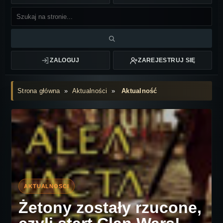
ZALOGUJ
ZAREJESTRUJ SIĘ
Strona główna
»
Aktualności
»
Aktualność
Żetony zostały rzucone,