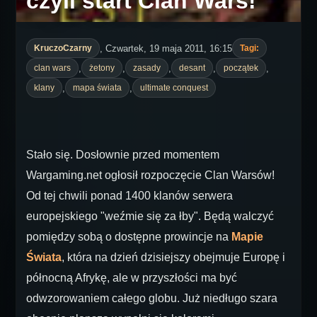
czyli start Clan Wars!
, Czwartek, 19 maja 2011, 16:15
KruczoCzarny
Tagi:
,
,
,
,
,
clan wars
żetony
zasady
desant
początek
,
,
klany
mapa świata
ultimate conquest
Stało się. Dosłownie przed momentem
Wargaming.net ogłosił rozpoczęcie Clan Warsów!
Od tej chwili ponad 1400 klanów serwera
europejskiego "weźmie się za łby". Będą walczyć
pomiędzy sobą o dostępne prowincje na
Mapie
Świata
, która na dzień dzisiejszy obejmuje Europę i
północną Afrykę, ale w przyszłości ma być
odwzorowaniem całego globu. Już niedługo szara