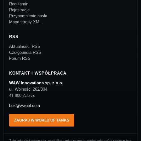
Regulamin
Rejestracja
Przypomnienie hasła
Mapa strony XML
RSS
Aktualności RSS
Czołgopedia RSS
Forum RSS
KONTAKT I WSPÓŁPRACA
W&W Innovations sp. z o.o.
ul. Wolności 262/304
41-800 Zabrze
bok@wwpol.com
ZAGRAJ W WORLD OF TANKS
Zabrania się kopiowania, modyfikowania i rozpowszechniania treści serwisu bez