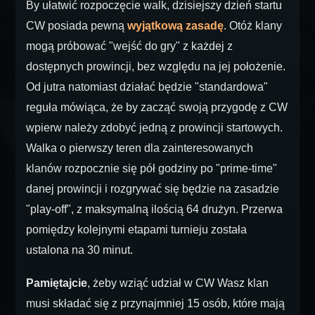
By ułatwić rozpoczęcie walk, dzisiejszy dzień startu
CW posiada pewną
wyjątkową zasadę
. Otóż klany
mogą próbować "wejść do gry" z każdej z
dostępnych prowincji, bez względu na jej położenie.
Od jutra natomiast działać będzie "standardowa"
reguła mówiąca, że by zacząć swoją przygodę z CW
wpierw należy zdobyć jedną z prowincji startowych.
Walka o pierwszy teren dla zainteresowanych
klanów rozpocznie się pół godziny po "prime-time"
danej prowincji i rozgrywać się będzie na zasadzie
"play-off", z maksymalną ilością 64 drużyn. Przerwa
pomiędzy kolejnymi etapami turnieju została
ustalona na 30 minut.
Pamiętajcie
, żeby wziąć udział w CW Wasz klan
musi składać się z przynajmniej 15 osób, które mają