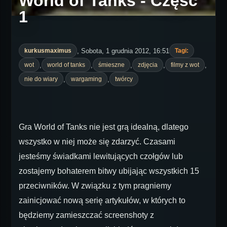
World of Tanks - Część
1
, Sobota, 1 grudnia 2012, 16:51
kurkusmaximus
Tagi:
,
,
,
,
,
wot
world of tanks
śmieszne
zdjęcia
filmy z wot
,
,
nie do wiary
wargaming
twórcy
Gra World of Tanks nie jest grą idealną, dlatego
wszystko w niej może się zdarzyć. Czasami
jesteśmy świadkami lewitujących czołgów lub
zostajemy bohaterem bitwy ubijając wszystkich 15
przeciwników. W związku z tym pragniemy
zainicjować nową serię artykułów, w których to
będziemy zamieszczać screenshoty z