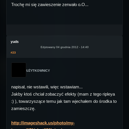
Trochę mi się zawieszenie zerwało o.O...
yuds
Edytowany 04 grudnia 2012 - 14:40
#23
UŻYTKOWNICY
napisał, nie wstawili, więc wstawiam...
Jakby ktoś chciał zobaczyć efekty (mam z tego ripleya
:) ), towarzyszące temu jak tam wjechałem do środka to
zamieszczę.
http://imageshack.us/photo/my-