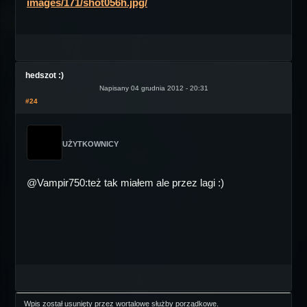
images/171/shot056h.jpg/
hedszot :)
Napisany 04 grudnia 2012 - 20:31
#24
UŻYTKOWNICY
@Vampir750:też tak miałem ale przez lagi :)
Wpis został usunięty przez wortalowe służby porządkowe.