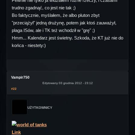
Pewnie nie tylko ja widziałem różne rzeczy, i czasami
trudno zgadnąć, co jest nie tak ;)
Bo faktycznie, myślałem, że albo pluton zbyt
"przeciążył" jedną drużynę, potem jak ktoś zauważył,
plaga ISów, ale i TK też wchodził w "grę" ;)
Hmm... Kalendarz jest świetny. Szkoda, że KT już nie do
końca - niestety:)
Vampir750
Edytowany 03 grudnia 2012 - 23:12
#22
UŻYTKOWNICY
Link