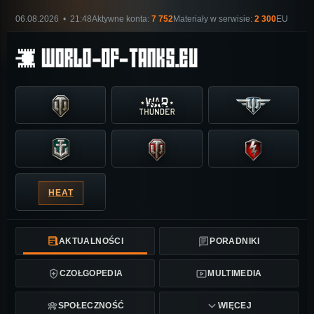
06.08.2026 • 21:48
Aktywne konta:
7 752
Materiały w serwisie:
2 300
EU
HEAT
AKTUALNOŚCI
PORADNIKI
CZOŁGOPEDIA
MULTIMEDIA
SPOŁECZNOŚĆ
WIĘCEJ