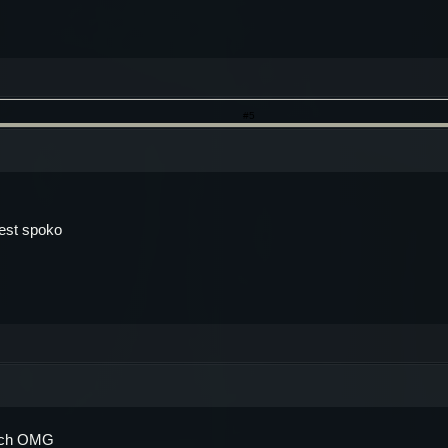
#5
jest spoko
gach OMG