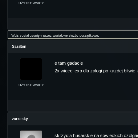
UŻYTKOWNICY
Wpis został usunięty przez wortalowe służby porządkowe.
Sasilton
e tam gadacie
2x wiecej exp dla załogi po każdej bitwie 
UŻYTKOWNICY
zarzesky
skrzydla husarskie na sowieckich czol