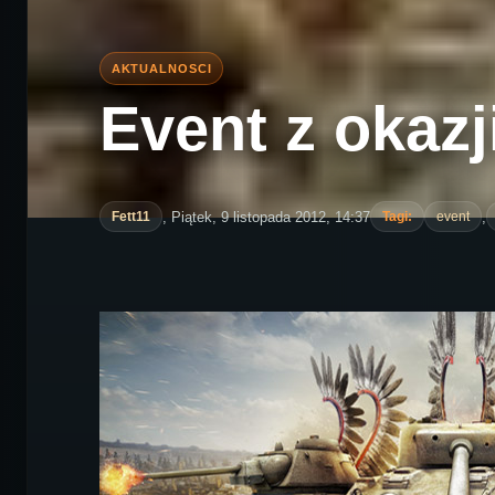
Event z okazj
, Piątek, 9 listopada 2012, 14:37
,
Fett11
Tagi:
event