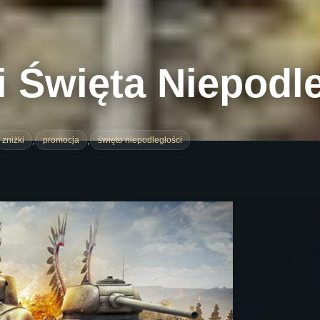
i Święta Niepodl
,
,
zniżki
promocja
święto niepodległości