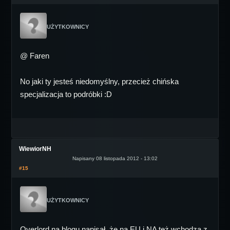
UŻYTKOWNICY
@ Faren
No jaki ty jesteś niedomyślny, przecież chińska
specjalizacja to podróbki :D
WiewiorNH
Napisany 08 listopada 2012 - 13:02
#15
UŻYTKOWNICY
Overlord na blogu napisał, że na EU i NA też wchodzą z