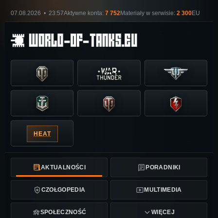
07.08.2026 • 23:57
Aktywne konta:
7 752
Materiały w serwisie:
2 300
EU
HEAT
AKTUALNOŚCI
PORADNIKI
CZOŁGOPEDIA
MULTIMEDIA
SPOŁECZNOŚĆ
WIĘCEJ