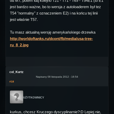
od M7, potem idą kolejno T21 - T71 - T69 - T54E1 (to E1
jest bardzo ważne, bo to wersja z autoloaderem był tez
T54 "normalny" z oznaczeniem E2) i na końcu tej linii
jest właśnie T57.
Tu masz aktualną wersję amerykańskiego drzewka
http://worldoftanks.ru/dcont/fb/media/usa-tree-
ru_8_2.jpg
col_Kurtz
Napisany 08 listopada 2012 - 16:54
#18
UŻYTKOWNICY
kurkus, chcesz Kruczego dyscyplinarnie?:D Lepiej nie,