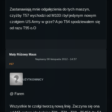
Zastanawiają mnie odgałęzienia do tych maszyn,
czyżby T57 wychodzi od M103 i był jedynym nowym
czołgiem US Army w grze? A po T54 spodziewałem się
od razu T95 o.O
Mały Różowy Maus
Napisany 08 listopada 2012 - 14:57
#17
UŻYTKOWNICY
@ Faren
Wszystkie te czołgi tworzą nową linię. Zaczyna się ona