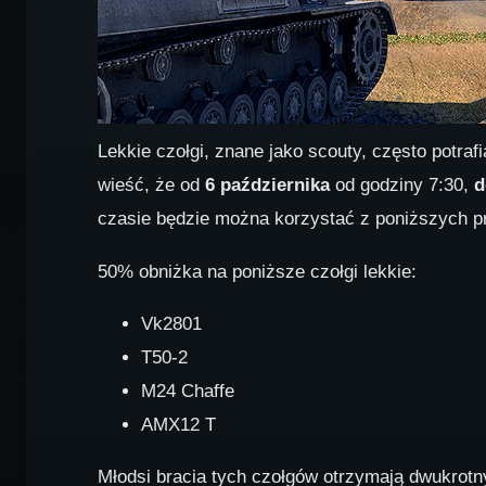
Lekkie czołgi, znane jako scouty, często potra
wieść, że od
6 października
od godziny 7:30,
d
czasie będzie można korzystać z poniższych p
50% obniżka na poniższe czołgi lekkie:
Vk2801
T50-2
M24 Chaffe
AMX12 T
Młodsi bracia tych czołgów otrzymają dwukrotny