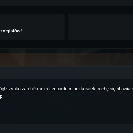
zołgistów!
mógł szybko zarobić moim Leopardem, aczkolwiek trochę się obawiam
;p