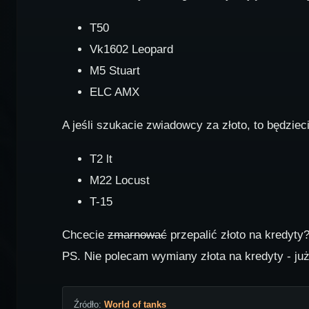
T50
Vk1602 Leopard
M5 Stuart
ELC AMX
A jeśli szukacie zwiadowcy za złoto, to będziec
T2 lt
M22 Locust
T-15
Chcecie
zmarnować
przepalić złoto na kredyty
PS. Nie polecam wymiany złota na kredyty - już 
Źródło:
World of tanks