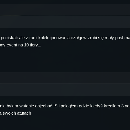
i pociskać ale z racji kolekcjonowania czołgów zrobi się mały push na
y event na 10 tiery...
e byłem wstanie objechać IS i poległem gdzie kiedyś kręciłem 3 na raz
na swoich atutach