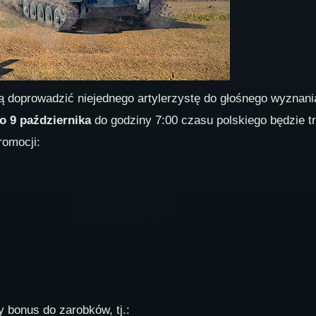
fią doprowadzić niejednego artylerzystę do głośnego wyznan
o 9 października
do godziny 7:00 czasu polskiego będzie t
romocji:
 bonus do zarobków, tj.: