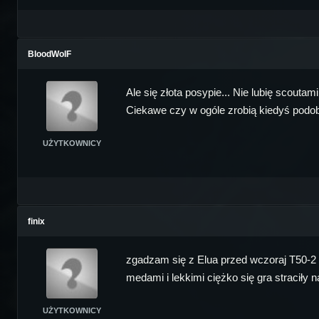
BloodWolF
Ale się złota posypie... Nie lubię scoutam
Ciekawe czy w ogóle zrobią kiedyś podobn
UŻYTKOWNICY
finix
zgadzam się z Elua przed wczoraj T50-2 ni
medami i lekkimi ciężko się gra straciły 
UŻYTKOWNICY