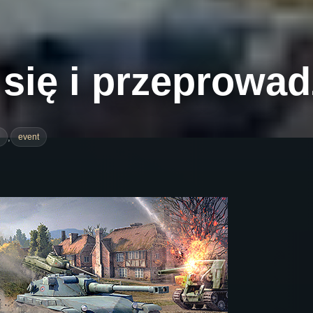
j się i przeprowa
,
event