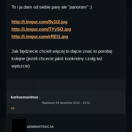
To i ja dam od siebie parę ale "panoram" :)
http://i.imgur.com/9y1t2.jpg
http://i.imgur.com/TYySO.jpg
http://i.imgur.com/rREl1.jpg
Jak będziecie chcieli więcej to dajcie znać to porobię
kolejne (jeżeli chcecie jakiś konkretny czołg też
wpiszcie)
kurkusmaximus
Napisany 09 września 2012 - 15:11
#3
ADMINISTRACJA