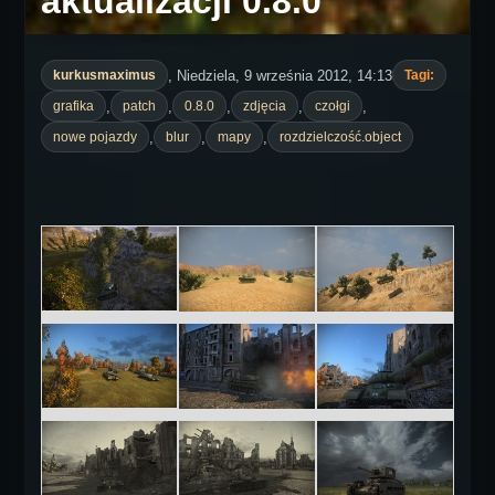
aktualizacji 0.8.0
, Niedziela, 9 września 2012, 14:13
kurkusmaximus
Tagi:
,
,
,
,
,
grafika
patch
0.8.0
zdjęcia
czołgi
,
,
,
nowe pojazdy
blur
mapy
rozdzielczość.object