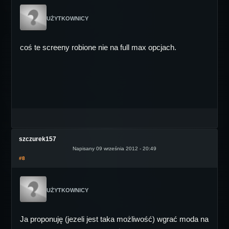
UŻYTKOWNICY
coś te screeny robione nie na full max opcjach.
szczurek157
Napisany 09 września 2012 - 20:49
#8
UŻYTKOWNICY
Ja proponuję (jezeli jest taka możliwość) wgrać moda na