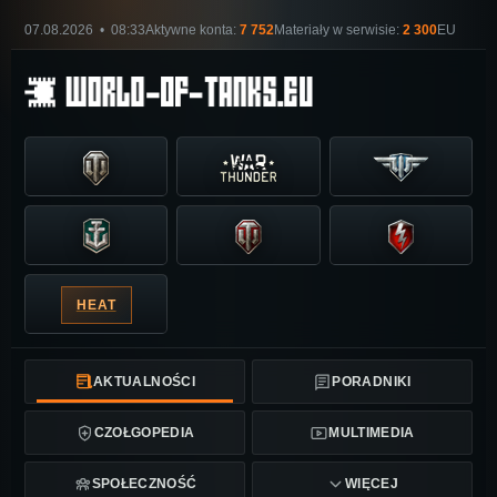
07.08.2026 • 08:33
Aktywne konta:
7 752
Materiały w serwisie:
2 300
EU
HEAT
AKTUALNOŚCI
PORADNIKI
CZOŁGOPEDIA
MULTIMEDIA
SPOŁECZNOŚĆ
WIĘCEJ