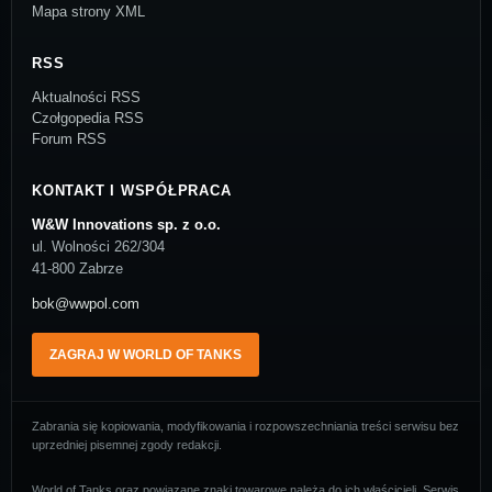
Mapa strony XML
RSS
Aktualności RSS
Czołgopedia RSS
Forum RSS
KONTAKT I WSPÓŁPRACA
W&W Innovations sp. z o.o.
ul. Wolności 262/304
41-800 Zabrze
bok@wwpol.com
ZAGRAJ W WORLD OF TANKS
Zabrania się kopiowania, modyfikowania i rozpowszechniania treści serwisu bez
uprzedniej pisemnej zgody redakcji.
World of Tanks oraz powiązane znaki towarowe należą do ich właścicieli. Serwis