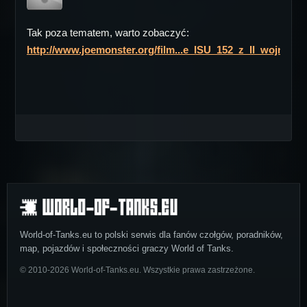
Tak poza tematem, warto zobaczyć:
http://www.joemonster.org/film...e_ISU_152_z_II_wojny_s
World-of-Tanks.eu to polski serwis dla fanów czołgów, poradników,
map, pojazdów i społeczności graczy World of Tanks.
© 2010-2026 World-of-Tanks.eu. Wszystkie prawa zastrzeżone.