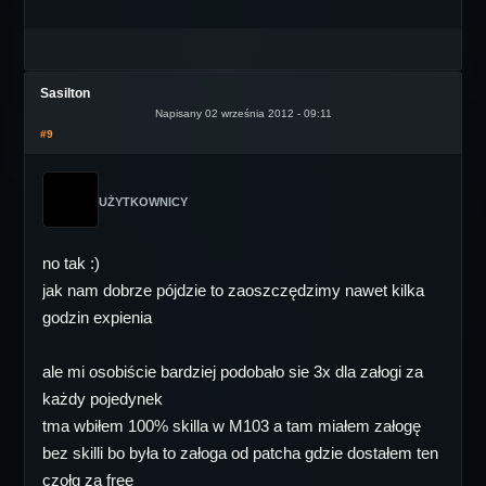
Sasilton
Napisany 02 września 2012 - 09:11
#9
UŻYTKOWNICY
no tak :)
jak nam dobrze pójdzie to zaoszczędzimy nawet kilka
godzin expienia
ale mi osobiście bardziej podobało sie 3x dla załogi za
każdy pojedynek
tma wbiłem 100% skilla w M103 a tam miałem załogę
bez skilli bo była to załoga od patcha gdzie dostałem ten
czołg za free