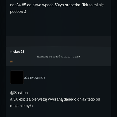
na t34-85 co bitwa wpada 50tys sreberka. Tak to mi się
podoba :)
mickey93
Napisany 01 września 2012 - 21:15
#8
UŻYTKOWNICY
@Sasilton
a 5X exp za pierwszą wygraną danego dnia? tego od
maja nie było