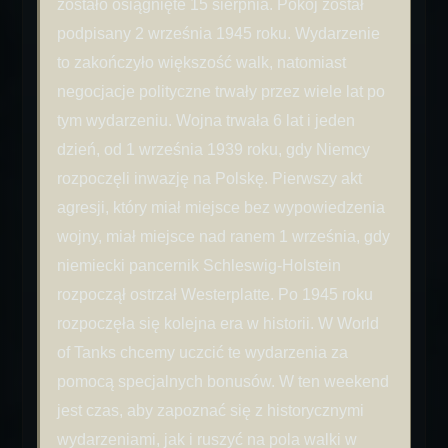
zostało osiągnięte 15 sierpnia. Pokój został
podpisany 2 września 1945 roku. Wydarzenie
to zakończyło większość walk, natomiast
negocjacje polityczne trwały przez wiele lat po
tym wydarzeniu. Wojna trwała 6 lat i jeden
dzień, od 1 września 1939 roku, gdy Niemcy
rozpoczęli inwazję na Polskę. Pierwszy akt
agresji, który miał miejsce bez wypowiedzenia
wojny, miał miejsce nad ranem 1 września, gdy
niemiecki pancernik Schleswig-Holstein
rozpoczął ostrzał Westerplatte. Po 1945 roku
rozpoczęła się kolejna era w historii. W World
of Tanks chcemy uczcić te wydarzenia za
pomocą specjalnych bonusów. W ten weekend
jest czas, aby zapoznać się z historycznymi
wydarzeniami, jak i ruszyć na pola walki w