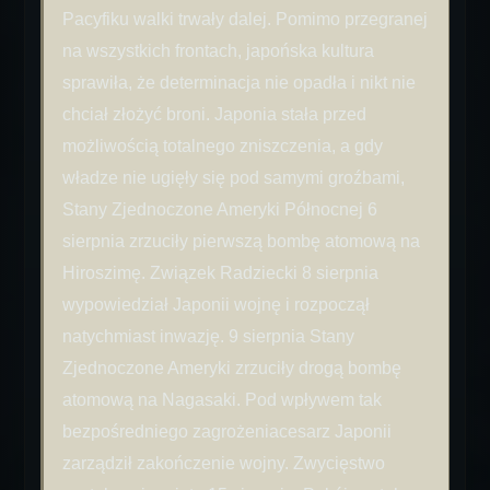
Pacyfiku walki trwały dalej. Pomimo przegranej
na wszystkich frontach, japońska kultura
sprawiła, że determinacja nie opadła i nikt nie
chciał złożyć broni. Japonia stała przed
możliwością totalnego zniszczenia, a gdy
władze nie ugięły się pod samymi groźbami,
Stany Zjednoczone Ameryki Północnej 6
sierpnia zrzuciły pierwszą bombę atomową na
Hiroszimę. Związek Radziecki 8 sierpnia
wypowiedział Japonii wojnę i rozpoczął
natychmiast inwazję. 9 sierpnia Stany
Zjednoczone Ameryki zrzuciły drogą bombę
atomową na Nagasaki. Pod wpływem tak
bezpośredniego zagrożeniacesarz Japonii
zarządził zakończenie wojny. Zwycięstwo