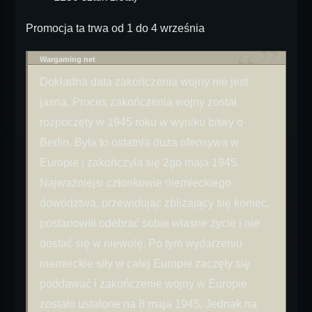
Promocja ta trwa od 1 do 4 września
Wargaming net
Dokładna data zakończenia wojny nie jest
jasna. Proces zakończenia wojny został
rozpoczęty w 1945 roku w wyniku bitwy o
Berlin. Była to ostatnia duża ofensywa w
Europie i zakończyła się 2go maja 1945.
Najważniejsi członkowie niemieckiego
dowództwa, przewidując zbliżający się koniec,
postanowili odebrać sobie własne życie i nie
dostać się w niewolę. Po tym wydarzeniu
niemieckie siły w całej Europie zaczęły się
poddawać i zakończenie wojny w Europie
zostało ustalone na 8 maja 1945. Jednak na