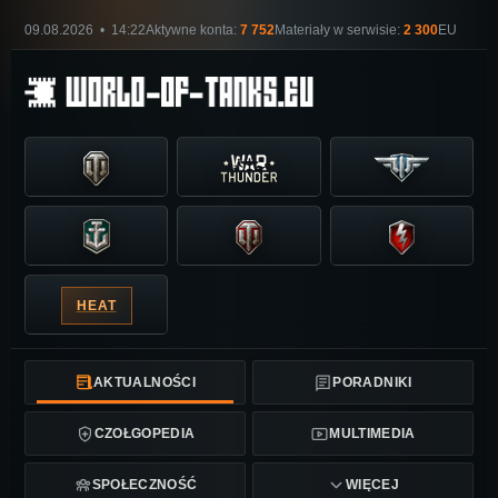
09.08.2026 • 14:22
Aktywne konta:
7 752
Materiały w serwisie:
2 300
EU
HEAT
AKTUALNOŚCI
PORADNIKI
CZOŁGOPEDIA
MULTIMEDIA
SPOŁECZNOŚĆ
WIĘCEJ