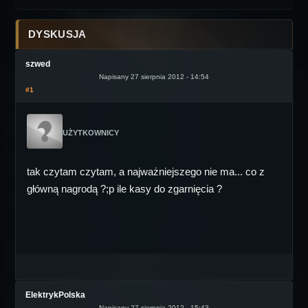
DYSKUSJA
szwed
Napisany 27 sierpnia 2012 - 14:54
#1
UŻYTKOWNICY
tak czytam czytam, a najważniejszego nie ma... co z
główną nagrodą ?;p ile kasy do zgarnięcia ?
ElektrykPolska
Napisany 27 sierpnia 2012 - 15:43