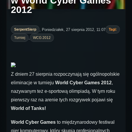
w World Cyber Games
2012
, Poniedziałek, 27 sierpnia 2012, 11:07
SerpentSierp
Tagi:
,
Turniej
WCG 2012
Z dniem 27 sierpnia rozpoczynają się ogólnopolskie
eliminacje w turnieju
World Cyber Games 2012
,
nazywanym też e-sportową olimpiadą. W tym roku
pierwszy raz na arenie tych rozgrywek pojawi się
World of Tanks!
World Cyber Games
to międzynarodowy festiwal
gier komputerowy, który skupia profesjonalnych