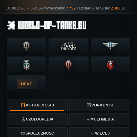
07.08.2026 • 05:41
Aktywne konta:
7 752
Materiały w serwisie:
2 300
EU
HEAT
AKTUALNOŚCI
PORADNIKI
CZOŁGOPEDIA
MULTIMEDIA
SPOŁECZNOŚĆ
WIĘCEJ