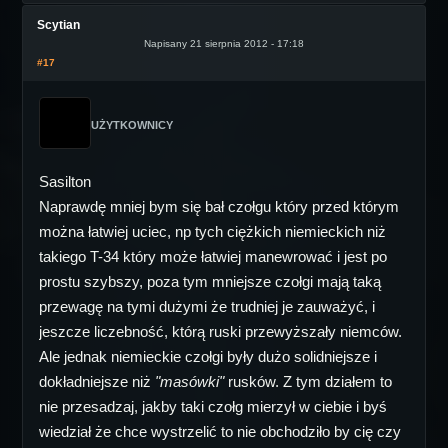
Scytian
Napisany 21 sierpnia 2012 - 17:18
#17
UŻYTKOWNICY
Sasilton
Naprawdę mniej bym się bał czołgu który przed którym
można łatwiej uciec, np tych ciężkich niemieckich niż
takiego T-34 który może łatwiej manewrować i jest po
prostu szybszy, poza tym mniejsze czołgi mają taką
przewagę na tymi dużymi że trudniej je zauważyć, i
jeszcze liczebność, którą ruski przewyższały niemców.
Ale jednak niemieckie czołgi były dużo solidniejsze i
dokładniejsze niż
"masówki"
rusków. Z tym działem to
nie przesadzaj, jakby taki czołg mierzył w ciebie i byś
wiedział że chce wystrzelić to nie obchodziło by cię czy