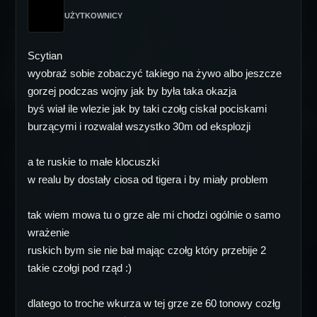
UŻYTKOWNICY
Scytian
wyobraź sobie zobaczyć takiego na żywo albo jeszcze
gorzej podczas wojny jak by była taka okazja
byś wiał ile wlezie jak by taki czołg ciskał pociskami
burzącymi i rozwalał wszystko 30m od eksplozji
a te ruskie to małe klocuszki
w realu by dostały ciosa od tigera i by miały problem
tak wiem mowa tu o grze ale mi chodzi ogólnie o samo
wrażenie
ruskich bym sie nie bał mając czołg który przebije 2
takie czołgi pod rząd :)
dlatego to troche wkurza w tej grze ze 60 tonowy cozłg