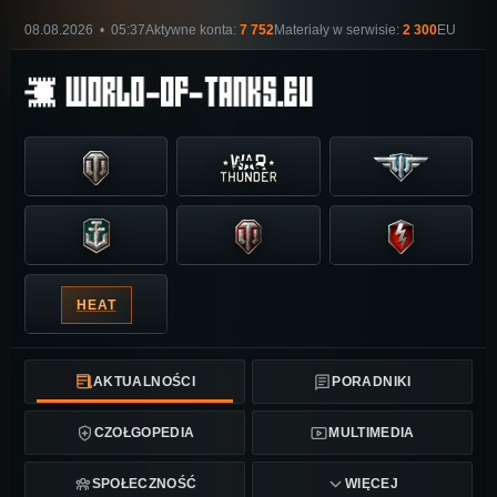
08.08.2026 • 05:37
Aktywne konta:
7 752
Materiały w serwisie:
2 300
EU
HEAT
AKTUALNOŚCI
PORADNIKI
CZOŁGOPEDIA
MULTIMEDIA
SPOŁECZNOŚĆ
WIĘCEJ