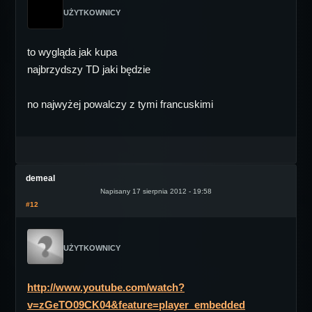
UŻYTKOWNICY
to wygląda jak kupa
najbrzydszy TD jaki będzie
no najwyżej powalczy z tymi francuskimi
demeal
Napisany 17 sierpnia 2012 - 19:58
#12
UŻYTKOWNICY
http://www.youtube.com/watch?
v=zGeTO09CK04&feature=player_embedded