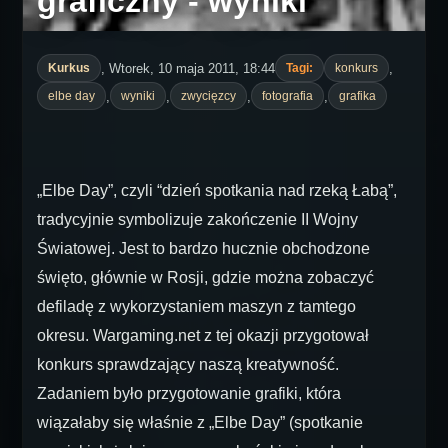
graficzny - wyniki
, Wtorek, 10 maja 2011, 18:44
,
Kurkus
Tagi:
konkurs
,
,
,
,
elbe day
wyniki
zwycięzcy
fotografia
grafika
„Elbe Day”, czyli “dzień spotkania nad rzeką Łabą”,
tradycyjnie symbolizuje zakończenie II Wojny
Światowej. Jest to bardzo hucznie obchodzone
święto, głównie w Rosji, gdzie można zobaczyć
defiladę z wykorzystaniem maszyn z tamtego
okresu. Wargaming.net z tej okazji przygotował
konkurs sprawdzający naszą kreatywność.
Zadaniem było przygotowanie grafiki, która
wiązałaby się właśnie z „Elbe Day” (spotkanie