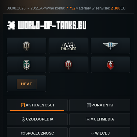
08.08.2026 • 20:21
Aktywne konta:
7 752
Materiały w serwisie:
2 300
EU
HEAT
AKTUALNOŚCI
PORADNIKI
CZOŁGOPEDIA
MULTIMEDIA
SPOŁECZNOŚĆ
WIĘCEJ