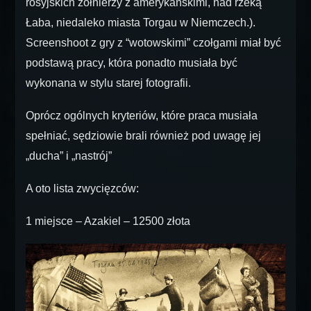
rosyjskich żołnierzy z amerykańskimi, nad rzeką
Łaba, niedaleko miasta Torgau w Niemczech.).
Screenshoot z gry z “wotowskimi” czołgami miał być
podstawą pracy, która ponadto musiała być
wykonana w stylu starej fotografii.
Oprócz ogólnych kryteriów, które praca musiała
spełniać, sędziowie brali również pod uwagę jej
„ducha” i „nastrój”
A oto lista zwycięzców:
1 miejsce – Azakiel – 12500 złota