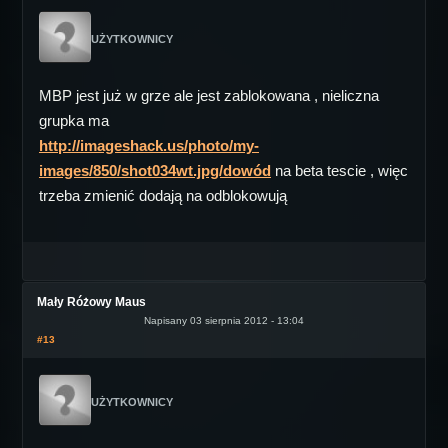
UŻYTKOWNICY
MBP jest już w grze ale jest zablokowana , nieliczna
grupka ma
http://imageshack.us/photo/my-
images/850/shot034wt.jpg/dowód
na beta tescie , więc
trzeba zmienić dodają na odblokowują
Mały Różowy Maus
Napisany 03 sierpnia 2012 - 13:04
#13
UŻYTKOWNICY