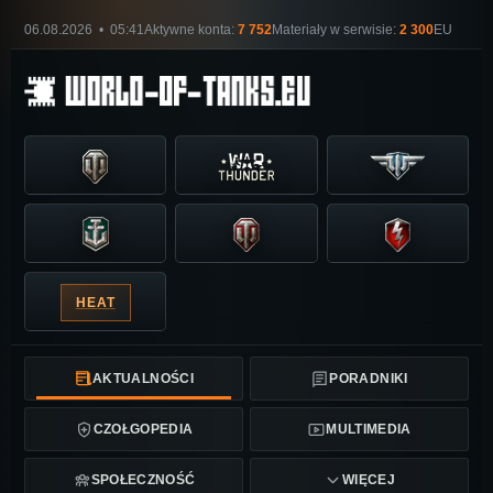
06.08.2026 • 05:41
Aktywne konta:
7 752
Materiały w serwisie:
2 300
EU
HEAT
AKTUALNOŚCI
PORADNIKI
CZOŁGOPEDIA
MULTIMEDIA
SPOŁECZNOŚĆ
WIĘCEJ