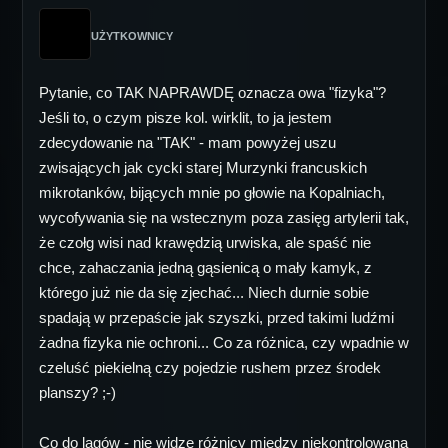
UŻYTKOWNICY
Pytanie, co TAK NAPRAWDĘ oznacza owa "fizyka"?
Jeśli to, o czym pisze kol. wirklit, to ja jestem
zdecydowanie na "TAK" - mam powyżej uszu
zwisających jak cycki starej Murzynki francuskich
mikrotanków, bijących mnie po głowie na Kopalniach,
wycofywania się na wstecznym poza zasięg artylerii tak,
że czołg wisi nad krawędzią urwiska, ale spaść nie
chce, zahaczania jedną gąsienicą o mały kamyk, z
którego już nie da się zjechać... Niech durnie sobie
spadają w przepaście jak szyszki, przed takimi ludźmi
żadna fizyka nie ochroni... Co za różnica, czy wpadnie w
czeluść piekielną czy pojedzie rushem przez środek
planszy? ;-)
Co do lagów - nie widzę różnicy między niekontrolowaną