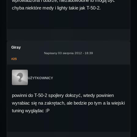
wprowadzona i dobrze, niezadowolone to mogą być
chyba niektóre medy i lighty takie jak T-50-2.
Giray
Napisany 03 sierpnia 2012 - 18:39
#25
UŻYTKOWNICY
powinni do T-50-2 spojlery dołozyć, wtedy powinien
wyrabiac się na zakrętach, ale bedzie po tym a la wiejski
tuning wyglądac :P