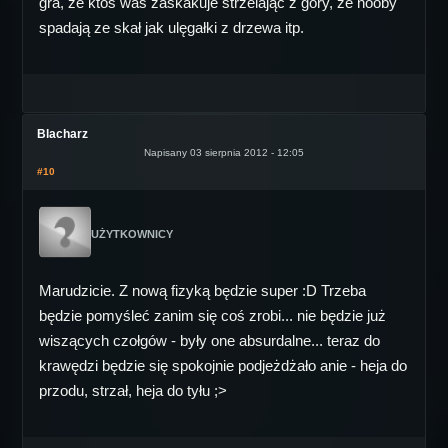
gra, że ktoś was zaskakuje strzelając z góry, że nooby
spadają ze skał jak ulęgałki z drzewa itp.
Blacharz
Napisany 03 sierpnia 2012 - 12:05
#10
UŻYTKOWNICY
Marudzicie. Z nową fizyką będzie super :D Trzeba
będzie pomyśleć zanim się coś zrobi... nie będzie już
wiszących czołgów - były one absurdalne... teraz do
krawędzi będzie się spokojnie podjeżdżało anie - heja do
przodu, strzał, heja do tyłu ;>