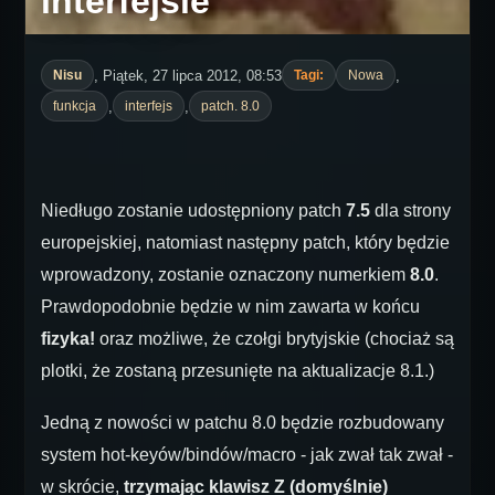
interfejsie
, Piątek, 27 lipca 2012, 08:53
,
Nisu
Tagi:
Nowa
,
,
funkcja
interfejs
patch. 8.0
Niedługo zostanie udostępniony patch
7.5
dla strony
europejskiej, natomiast następny patch, który będzie
wprowadzony, zostanie oznaczony numerkiem
8.0
.
Prawdopodobnie będzie w nim zawarta w końcu
fizyka!
oraz możliwe, że czołgi brytyjskie (chociaż są
plotki, że zostaną przesunięte na aktualizacje 8.1.)
Jedną z nowości w patchu 8.0 będzie rozbudowany
system hot-keyów/bindów/macro - jak zwał tak zwał -
w skrócie,
trzymając klawisz Z (domyślnie)