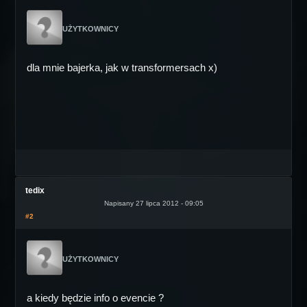
UŻYTKOWNICY
dla mnie bajerka, jak w transformersach x)
tedix
Napisany 27 lipca 2012 - 09:05
#2
UŻYTKOWNICY
a kiedy będzie info o evencie ?