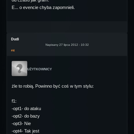
E... o evencie chyba zapomnieli.
Dudi
Napisany 27 lipca 2012 - 10:32
#4
UŻYTKOWNICY
źle to robią. Powinno być coś w tym stylu:
f1:
-opt1- do ataku
-opt2- do bazy
-opt3- Nie
-opt4- Tak jest