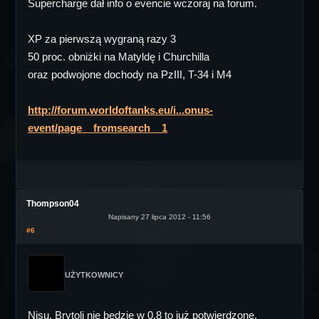
Supercharge dał info o evencie wczoraj na forum.
XP za pierwszą wygraną razy 3
50 proc. obniżki na Matyldę i Churchilla
oraz podwojone dochody na PzIII, T-34 i M4
http://forum.worldoftanks.eu/i...onus-
event/page__fromsearch__1
Thompson04
Napisany 27 lipca 2012 - 11:56
#6
UŻYTKOWNICY
Nisu, Brytoli nie będzie w 0.8 to już potwierdzone,