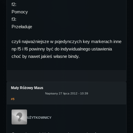
f2:
Pomocy
f3:
Przeładuje
czyli najważniejsze w pojedynczych key markerach inne
np f5 i f6 powinny być do indywidualnego ustawienia
choć by nawet jakieś własne bindy.
Mały Różowy Maus
Napisany 27 lipca 2012 - 10:39
#5
UŻYTKOWNICY