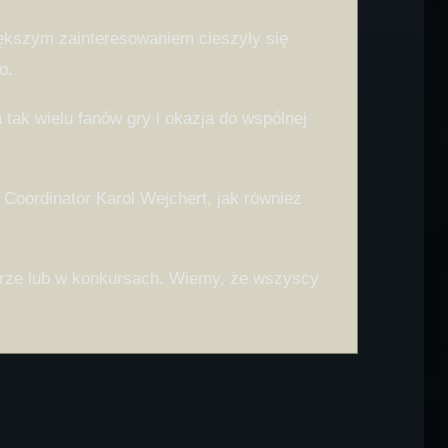
iększym zainteresowaniem cieszyły się
o.
 tak wielu fanów gry i okazja do wspólnej
oordinator Karol Wejchert, jak również
 grze lub w konkursach. Wiemy, że wszyscy