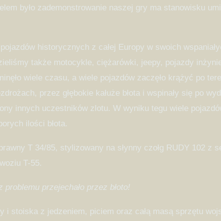
celem było zademonstrowanie naszej gry ma stanowisku um
li pojazdów historycznych z całej Europy w swoich wspania
zieliśmy także motocykle, ciężarówki, jeepy, pojazdy inżyn
minęło wiele czasu, a wiele pojazdów zaczęło krążyć po ter
bezdrożach, przez głębokie kałuże błota i wspinały się po 
ny innych uczestników zlotu. W wyniku tegu wiele pojazdów,
rych ilości błota.
rawny T 34/85, stylizowany na słynny czołg RUDY 102 z seri
woziu T-55.
problemu przejechało przez błoto!
 i stoiska z jedzeniem, piciem oraz całą masą sprzętu wo