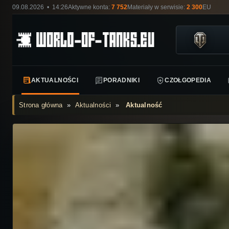
09.08.2026 • 14:26
Aktywne konta:
7 752
Materiały w serwisie:
2 300
EU
AKTUALNOŚCI
PORADNIKI
CZOŁGOPEDIA
Strona główna
»
Aktualności
»
Aktualność