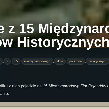
e z 15 Międzyna
ów Historycznych
,
,
,
,
,
,
e
z
15
międzynarodowego
zlotu
pojazdów
historycznych
kilku z nich pojedzie na
15 Międzynarodowy Zlot Pojazdów H
anie: