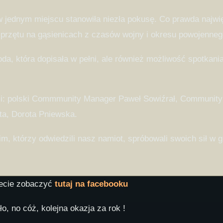
w jednym miejscu stanowiła niezła pokusę. Co prawda najw
 sprzętu na gąsienicach z czasów wojny i okresu powojenneg
a, która dopisała w pełni, ale również możliwość spotkania
mi: polski Commmunity Manager Paweł Sowiźrał, Community C
nta, Dorota Pniewska.
, którzy odwiedzili nasz namiot, spróbowali swoich sił w
żecie zobaczyć
tutaj na facebooku
o, no cóż, kolejna okazja za rok !