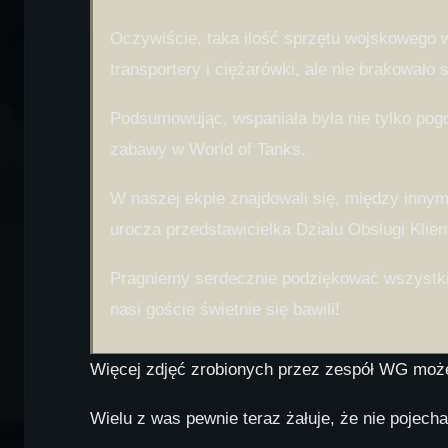
Oczywiście, taka ilość sprzętu wojskowego 
transportery i ciężarówki, ale nie brakowało
Podsumowując, wspaniała była nie tylko pogod
zabawy w World of Tanks.
W naszej ekpie znajdowali się, między inny
urocza przedstawicielka Działu Obsługi Klie
Pragniemy serdecznie podziękować wszystkim
nasi goście świetnie się bawili!
Więcej zdjęć zrobionych przez zespół WG mo
Wielu z was pewnie teraz żałuje, że nie pojechał