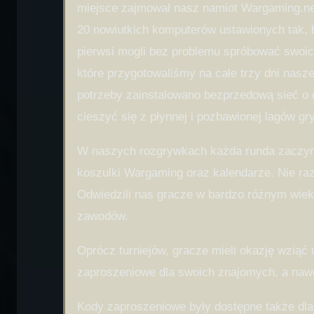
miejsce zajmował nasz namiot Wargaming.net,
20 nowiutkich komputerów ustawionych tak, 
pierwsi mogli bez problemu spróbować swoich
które przygotowaliśmy na całe trzy dni nasze
potrzeby zainstalowano bezprzedową sieć o d
cieszyć się z płynnej i pozbawionej lagów g
W naszych rozgrywkach każda runda zaczynał
koszulki Wargaming oraz kalendarze. Nie raz
Odwiedzili nas gracze w bardzo różnym wieku,
zawodów.
Oprócz turniejów, gracze mieli okazję wziąć
zaproszeniowe dla swoich znajomych, a naw
Kody zaproszeniowe były dostępne także dla