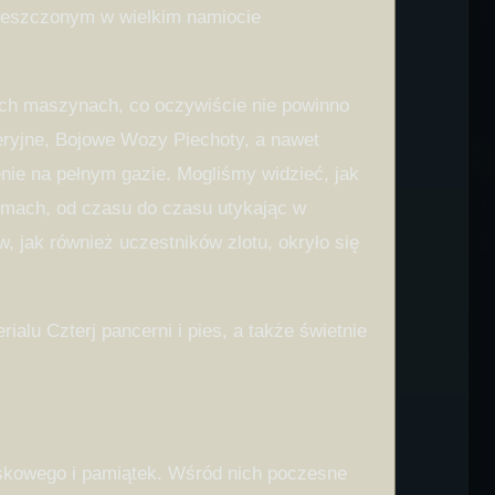
ieszczonym w wielkim namiocie
łych maszynach, co oczywiście nie powinno
ieryjne, Bojowe Wozy Piechoty, a nawet
enie na pełnym gazie. Mogliśmy widzieć, jak
wydmach, od czasu do czasu utykając w
 jak również uczestników zlotu, okryło się
alu Czterj pancerni i pies, a także świetnie
jskowego i pamiątek. Wśród nich poczesne