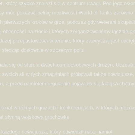
 który szybko znalazł się w centrum uwagi. Pod jego osłoną
by móc pokazać pełnię możliwości World of Tanks zarówno 
 pierwszych kroków w grze, podczas gdy weterani skupiali s
j obecności na zlocie i których zorganizowaliśmy łącznie p
użej przepustowości w terenie, który zazwyczaj jest odcięt
ry siedząc dosłownie w szczerym polu.
a się od starcia dwóch ośmioosobowych drużyn. Uczestnicy
 swoich sił w tych zmaganiach próbowali także nowicjusze,
 a przed namiotem regularnie pojawiała się kolejka chętnyc
 udział w różnych quizach i konkurencjach, w których możn
et słynną wojskową grochówkę.
 każdego nowicjusza, który odwiedził nasz namiot.