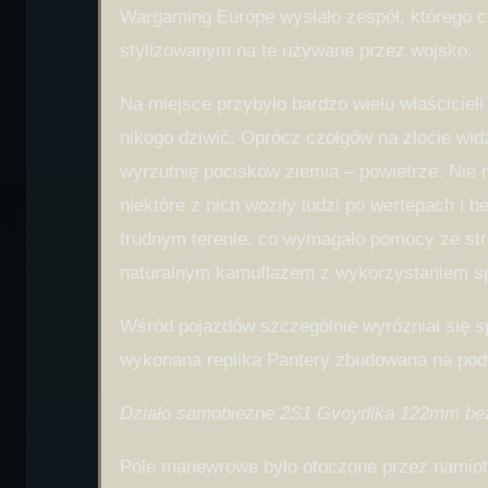
Wargaming Europe wysłało zespół, którego 
stylizowanym na te używane przez wojsko.
Na miejsce przybyło bardzo wielu właścicie
nikogo dziwić. Oprócz czołgów na zlocie wid
wyrzutnię pocisków ziemia – powietrze. Nie 
niektóre z nich woziły ludzi po wertepach i 
trudnym terenie, co wymagało pomocy ze stro
naturalnym kamuflażem z wykorzystaniem spo
Wśród pojazdów szczególnie wyróżniał się sp
wykonana replika Pantery zbudowana na pod
Działo samobieżne 2S1 Gvoydika 122mm bez 
Pole manewrowe było otoczone przez namioty