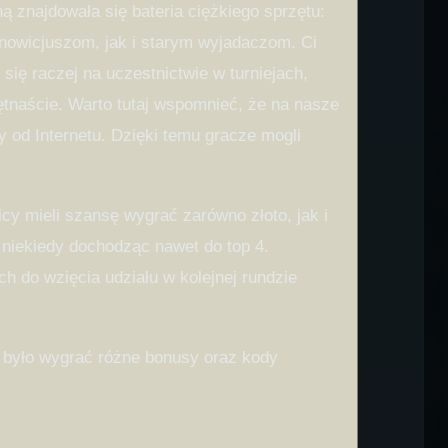
 znajdowała się bateria ciężkiego sprzętu:
nowicjuszom, jak i starym wyjadaczom. Ci
ię raczej na uczestnictwie w turniejach,
iętnaście. Warto tutaj wspomnieć, że na nasze
y od Internetu. Dzięki temu gracze mogli
 mieli szansę wygrać zarówno złoto, jak i
 niekiedy dochodząc nawet do top 4.
h do wzięcia udziału w kolejnej rundzie
a było wygrać różne bonusy oraz kody