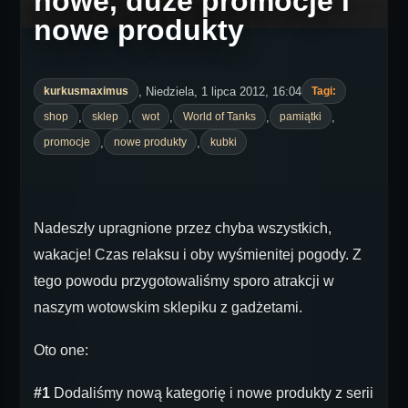
nowe, duże promocje i
nowe produkty
, Niedziela, 1 lipca 2012, 16:04
kurkusmaximus
Tagi:
,
,
,
,
,
shop
sklep
wot
World of Tanks
pamiątki
,
,
promocje
nowe produkty
kubki
Nadeszły upragnione przez chyba wszystkich,
wakacje! Czas relaksu i oby wyśmienitej pogody. Z
tego powodu przygotowaliśmy sporo atrakcji w
naszym wotowskim sklepiku z gadżetami.
Oto one:
#1
Dodaliśmy nową kategorię i nowe produkty z serii