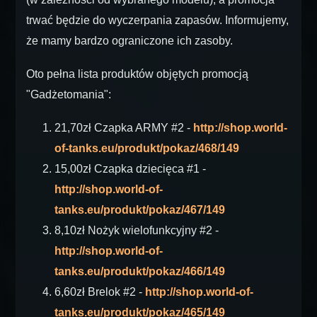
trwać będzie do wyczerpania zapasów. Informujemy,
że mamy bardzo ograniczone ich zasoby.
Oto pełna lista produktów objętych promocją
"Gadżetomania":
21,70zł Czapka ARMY #2 -
http://shop.world-
of-tanks.eu/produkt/pokaz/468/149
15,00zł Czapka dziecięca #1 -
http://shop.world-of-
tanks.eu/produkt/pokaz/467/149
8,10zł Nożyk wielofunkcyjny #2 -
http://shop.world-of-
tanks.eu/produkt/pokaz/466/149
6,60zł Brelok #2 -
http://shop.world-of-
tanks.eu/produkt/pokaz/465/149