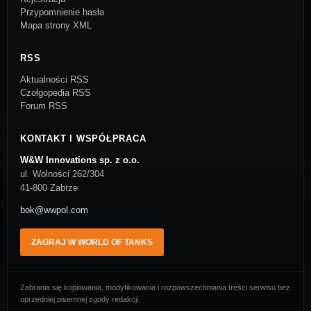
Przypomnienie hasła
Mapa strony XML
RSS
Aktualności RSS
Czołgopedia RSS
Forum RSS
KONTAKT I WSPÓŁPRACA
W&W Innovations sp. z o.o.
ul. Wolności 262/304
41-800 Zabrze
bok@wwpol.com
ZAGRAJ W WORLD OF TANKS
Zabrania się kopiowania, modyfikowania i rozpowszechniania treści serwisu bez
uprzedniej pisemnej zgody redakcji.