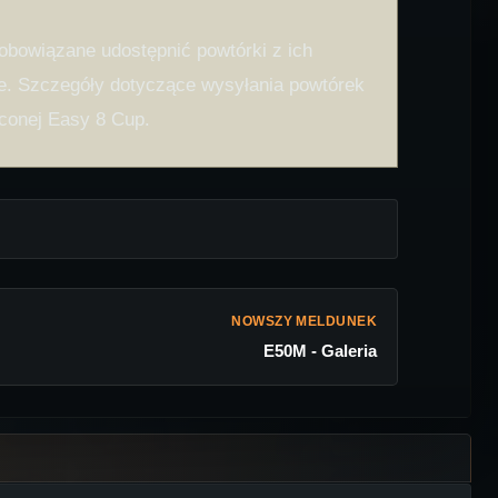
zobowiązane udostępnić powtórki z ich
e. Szczegóły dotyczące wysyłania powtórek
conej Easy 8 Cup.
NOWSZY MELDUNEK
E50M - Galeria