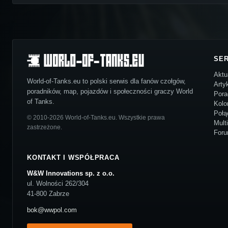
SE
Aktu
World-of-Tanks.eu to polski serwis dla fanów czołgów,
Arty
poradników, map, pojazdów i społeczności graczy World
Pora
of Tanks.
Kolo
Połą
© 2010-2026 World-of-Tanks.eu. Wszystkie prawa
Mult
zastrzeżone.
For
KONTAKT I WSPÓŁPRACA
W&W Innovations sp. z o.o.
ul. Wolności 262/304
41-800 Zabrze
bok@wwpol.com