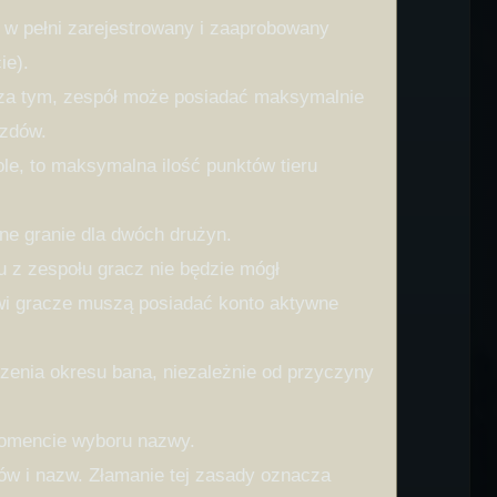
 w pełni zarejestrowany i zaaprobowany
ie).
 Poza tym, zespół może posiadać maksymalnie
azdów.
ole, to maksymalna ilość punktów tieru
ne granie dla dwóch drużyn.
 z zespołu gracz nie będzie mógł
owi gracze muszą posiadać konto aktywne
zenia okresu bana, niezależnie od przyczyny
 momencie wyboru nazwy.
ów i nazw. Złamanie tej zasady oznacza