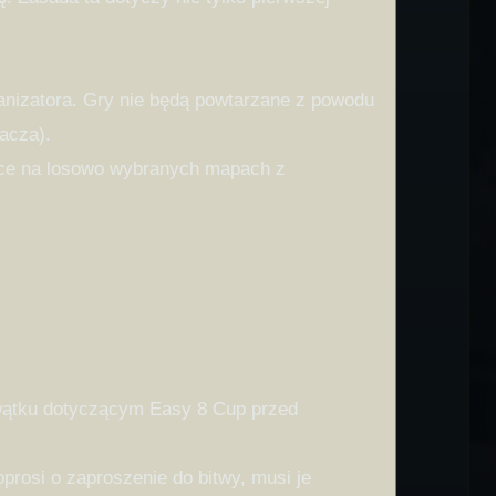
anizatora. Gry nie będą powtarzane z powodu
acza).
jsce na losowo wybranych mapach z
 wątku dotyczącym Easy 8 Cup przed
prosi o zaproszenie do bitwy, musi je