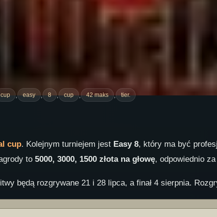
,
,
,
,
,
cup
easy
8
cup
42 maks
tier.
l cup
. Kolejnym turniejem jest
Easy 8
, który ma być profe
Nagrody to
5000, 3000, 1500 złota na głowę
, odpowiednio za 
itwy będą rozgrywane 21 i 28 lipca, a finał 4 sierpnia. Roz