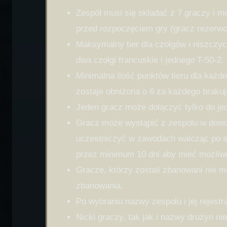
Zespół musi się składać z 7 graczy i 
przed rozpoczęciem gry (gracz rezer
Maksymalny tier dla czołgów i niszczyc
dwa czołgi francuskie i jednego T-50-
Minimalna ilość punktów tieru dla każd
zostaje obniżona o 6 za każdego braku
Jeden gracz może dołączyć tylko do je
Gracz może wystąpić z zespołu w dowol
uczestniczyć w zawodach walcząc po st
przez minimum 10 dni aby mieć możliwo
Gracze, którzy zostali zbanowani nie m
zbanowania.
Po wybraniu nazwy zespołu i jej rejes
Nicki graczy, tak jak i nazwy drużyn n