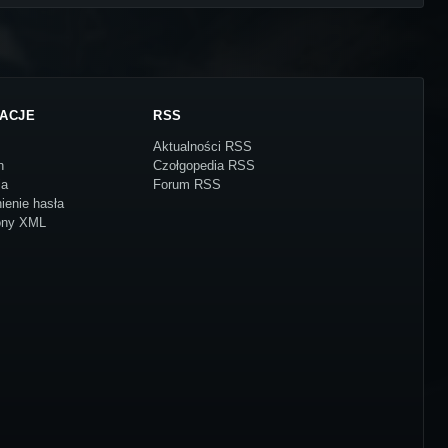
ACJE
RSS
Aktualności RSS
n
Czołgopedia RSS
ja
Forum RSS
ienie hasła
ony XML