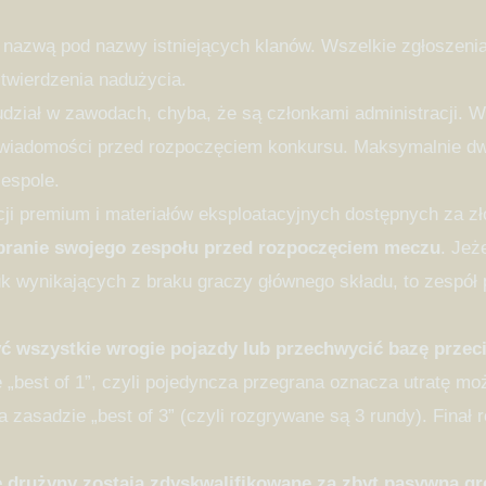
nazwą pod nazwy istniejących klanów. Wszelkie zgłoszenia
twierdzenia nadużycia.
ział w zawodach, chyba, że są członkami administracji. W
j wiadomości przed rozpoczęciem konkursu. Maksymalnie 
espole.
ji premium i materiałów eksploatacyjnych dostępnych za zło
ebranie swojego zespołu przed rozpoczęciem meczu
. Jeż
uk wynikających z braku graczy głównego składu, to zespół
ć wszystkie wrogie pojazdy lub przechwycić bazę prze
„best of 1”, czyli pojedyncza przegrana oznacza utratę moż
zasadzie „best of 3” (czyli rozgrywane są 3 rundy). Finał r
e drużyny zostają zdyskwalifikowane za zbyt pasywną gr