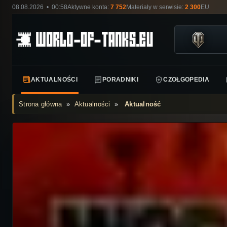
08.08.2026 • 00:58
Aktywne konta:
7 752
Materiały w serwisie:
2 300
EU
AKTUALNOŚCI
PORADNIKI
CZOŁGOPEDIA
Strona główna
»
Aktualności
»
Aktualność