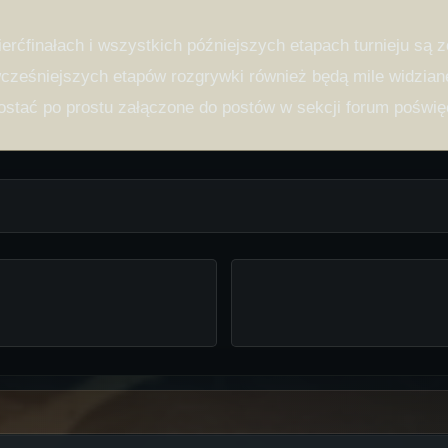
erćfinałach i wszystkich późniejszych etapach turnieju są 
cześniejszych etapów rozgrywki również będą mile widzian
ostać po prostu załączone do postów w sekcji forum poświę