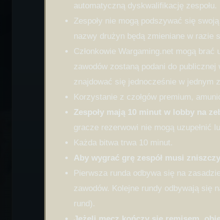
automatyczną dyskwalifikację zespołu.
Zespoły nie mogą podszywać się swoją 
nazwy drużyn będą zmieniane w razie s
Członkowie Wargaming.net mogą brać ud
zawodów zostaną podani do publiczne
znajdować się jednocześnie w jednym z
Korzystanie z czołgów premium, amunic
Zespoły mają 10 minut w lobby na z
gracze rezerwowi nie mogą uzupełnić l
Każda bitwa trwa 10 minut.
Aby wygrać grę zespół musi zniszczy
Pierwsza runda odbywa się na zasadzie 
zawodów. Kolejne rundy odbywają się na 
rund).
Jeżeli mecz kończy się remisem, obi