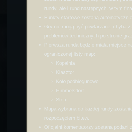
rundy, ale i rund następnych, w tym fina
Punkty startowe zostaną automatyczni
Gry nie mogą być powtarzane, chyba że
problemów technicznych po stronie gra
Pierwsza runda będzie miała miejsce n
ograniczonej listy map:
Kopalnia
Klasztor
Koło podbiegunowe
Himmelsdorf
Step
Mapa wybrana do każdej rundy zostanie
rozpoczęciem bitew.
Oficjalni komentatorzy zostaną podani 