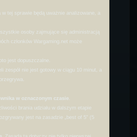
 w tej sprawie będą uważnie analizowane, a
szystkie osoby zajmujące się administracją
dwóch członków Wargaming.net może
to jest dopuszczalne.
eli zespół nie jest gotowy w ciągu 10 minut, a
 przegrywa.
ciwnika w oznaczonym czasie
.
liwości brania udziału w dalszym etapie
ozgrywany jest na zasadzie „best of 5” (5
ę
. Zasada ta dotyczy nie tylko pierwszej