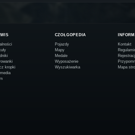
RWIS
CZOŁGOPEDIA
INFORM
alności
Pojazdy
Kontakt
kuły
Mapy
Regulami
dniki
Medale
Rejestrac
rowanki
Wyposażenie
Przypomn
cz kropki
Wyszukiwarka
Mapa str
imedia
um