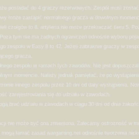
może posiadać do 4 graczy rezerwowych. Zespół musi zostać
wowy może zastąpić normalnego gracza w dowolnym momenc
ieli czołgów to 8, artyleria nie może przekraczać tieru 5.
2. Poza tym nie ma żadnych ograniczeń odnośnie wyboru poj
ego zespołu w Easy 8 to 42. Jeżeli zabraknie graczy w zesp
jącego gracza.
dnego zespołu w ramach tych zawodów. Nie jest dopuszczal
nym momencie. Należy jednak pamiętać, że po wystąpieniu
ronie innego zespołu przez 10 dni od daty wystąpienia. N
ść zarejestrowania się do udziału w zawodach.
ogą brać udziału w zawodach w ciągu 30 dni od dnia zakońc
tracji nie może być ona zmieniona. Zalecamy ostrożność w
ie mogą łamać zasad wargaming.net odnośnie tworzenia nick