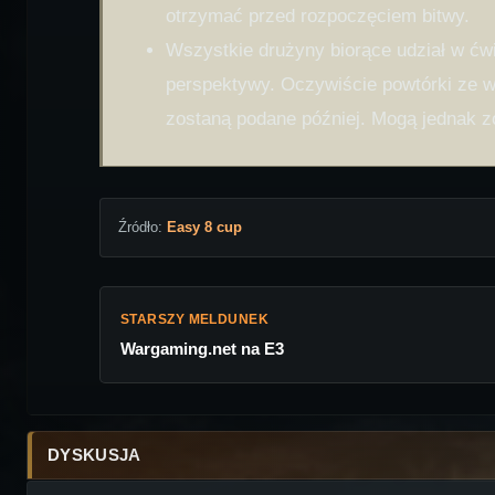
otrzymać przed rozpoczęciem bitwy.
Wszystkie drużyny biorące udział w ćwi
perspektywy. Oczywiście powtórki ze w
zostaną podane później. Mogą jednak z
Źródło:
Easy 8 cup
STARSZY MELDUNEK
Wargaming.net na E3
DYSKUSJA