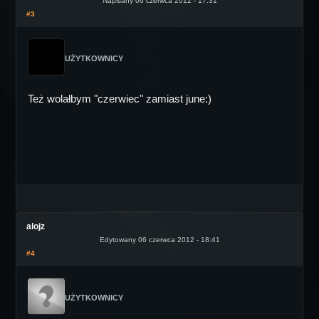
Napisany 06 czerwca 2012 - 17:31
#3
UŻYTKOWNICY
Też wolałbym "czerwiec" zamiast june:)
alojz
Edytowany 06 czerwca 2012 - 18:41
#4
UŻYTKOWNICY