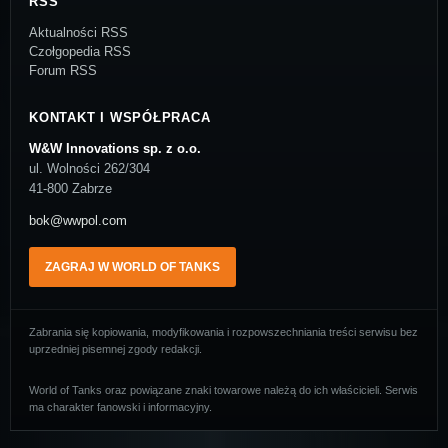
RSS
Aktualności RSS
Czołgopedia RSS
Forum RSS
KONTAKT I WSPÓŁPRACA
W&W Innovations sp. z o.o.
ul. Wolności 262/304
41-800 Zabrze
bok@wwpol.com
ZAGRAJ W WORLD OF TANKS
Zabrania się kopiowania, modyfikowania i rozpowszechniania treści serwisu bez
uprzedniej pisemnej zgody redakcji.
World of Tanks oraz powiązane znaki towarowe należą do ich właścicieli. Serwis
ma charakter fanowski i informacyjny.