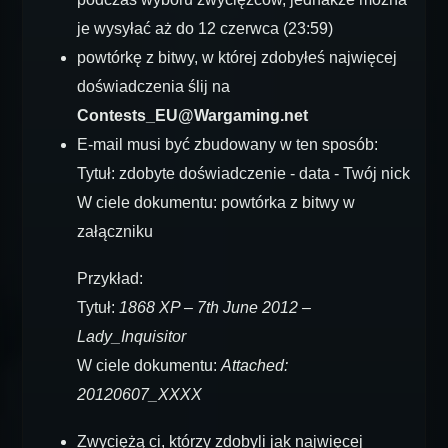
je wysyłać aż do 12 czerwca (23:59)
powtórkę z bitwy, w której zdobyłeś najwięcej
doświadczenia ślij na
Contests_EU@Wargaming.net
E-mail musi być zbudowany w ten sposób:
Tytuł: zdobyte doświadczenie - data - Twój nick
W ciele dokumentu: powtórka z bitwy w
załączniku
Przykład:
Tytuł:
1868 XP – 7th June 2012 –
Lady_Inquisitor
W ciele dokumentu:
Attached:
20120607_XXXX
Zwyciężą ci, którzy zdobyli jak najwięcej