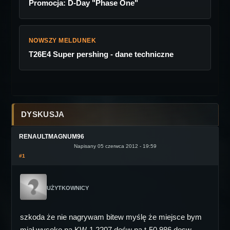
Promocja: D-Day "Phase One"
NOWSZY MELDUNEK
T26E4 Super pershing - dane techniczne
DYSKUSJA
RENAULTMAGNUM96
Napisany 05 czerwca 2012 - 19:59
#1
UŻYTKOWNICY
szkoda że nie nagrywam bitew myślę że miejsce bym
miał wysoko na KW-1 2207 dośw na t-50 986 dosw