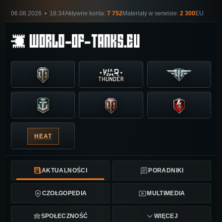
06.08.2026 • 18:34
Aktywne konta:
7 752
Materiały w serwisie:
2 300
EU
HEAT
AKTUALNOŚCI
PORADNIKI
CZOŁGOPEDIA
MULTIMEDIA
SPOŁECZNOŚĆ
WIĘCEJ