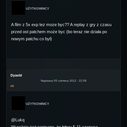
UŻYTKOWNICY
A film z 5x exp tez moze byc?? A replay z gry z czasu
przed ost patchem może byc (bo teraz nie działa po
nowym patchu co był)
Dyaebl
Napisany 05 czerwca 2012 - 22:59
#5
UŻYTKOWNICY
@Lukq
Wyraźnie jest napisane, że bitwy 5-11 czerwca.