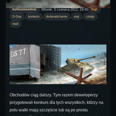
, Wtorek, 5 czerwca 2012, 19:45
kurkusmaximus
Tagi:
,
,
,
,
,
D-Day
konkurs
doświadczenie
exp
czołgi
mail
Obchodów ciąg dalszy. Tym razem deweloperzy
przygotowali konkurs dla tych wszystkich, którzy na
polu walki mają szczęście lub są po prostu