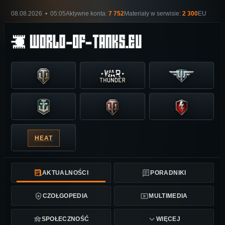
08.08.2026 • 05:05
Aktywne konta:
7 752
Materiały w serwisie:
2 300
EU
HEAT
AKTUALNOŚCI
PORADNIKI
CZOŁGOPEDIA
MULTIMEDIA
SPOŁECZNOŚĆ
WIĘCEJ