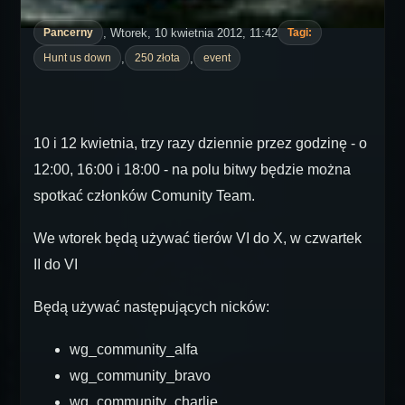
, Wtorek, 10 kwietnia 2012, 11:42
Pancerny
Tagi:
,
,
Hunt us down
250 złota
event
10 i 12 kwietnia, trzy razy dziennie przez godzinę - o
12:00, 16:00 i 18:00 - na polu bitwy będzie można
spotkać członków Comunity Team.
We wtorek będą używać tierów VI do X, w czwartek
II do VI
Będą używać następujących nicków:
wg_community_alfa
wg_community_bravo
wg_community_charlie