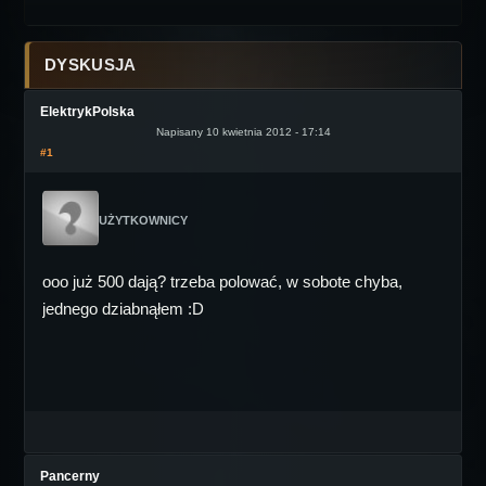
DYSKUSJA
ElektrykPolska
Napisany 10 kwietnia 2012 - 17:14
#1
UŻYTKOWNICY
ooo już 500 dają? trzeba polować, w sobote chyba,
jednego dziabnąłem :D
Pancerny