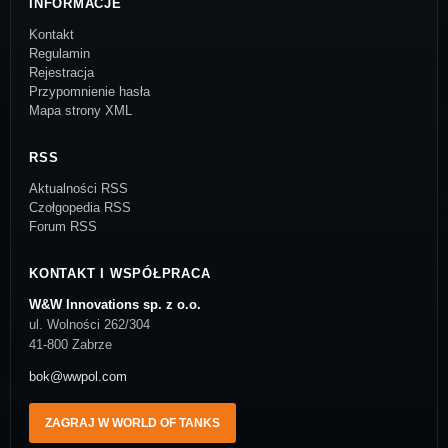
INFORMACJE
Kontakt
Regulamin
Rejestracja
Przypomnienie hasła
Mapa strony XML
RSS
Aktualności RSS
Czołgopedia RSS
Forum RSS
KONTAKT I WSPÓŁPRACA
W&W Innovations sp. z o.o.
ul. Wolności 262/304
41-800 Zabrze
bok@wwpol.com
ZAGRAJ W WORLD OF TANKS