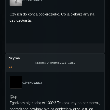
UŻYTKOWNICY
Czy ich do końca popierdzieliło. Co ja piekarz artysta
czy czołgista.
Scytian
Napisany 04 kwietnia 2012 - 13:51
#4
UŻYTKOWNICY
@up
Zgadzam się z tobą w 100%! Te konkursy są bez sensu,
nagradzane powinny być osiągnięcia w grze, a tu co