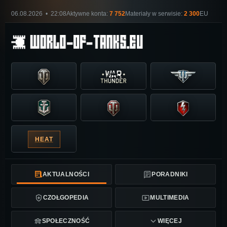
06.08.2026 • 22:08
Aktywne konta:
7 752
Materiały w serwisie:
2 300
EU
HEAT
AKTUALNOŚCI
PORADNIKI
CZOŁGOPEDIA
MULTIMEDIA
SPOŁECZNOŚĆ
WIĘCEJ