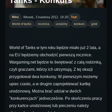
Tanks - Konkurs
, Wtorek, 3 kwietnia 2012, 19:20
Nisu
Tagi:
,
,
,
,
World of tanks
rocznica
urodziny
konkurs
gold
World of Tanks w tym roku będzie miało już 2 lata, a
na EU będziemy obchodzić pierwszą rocznice.
Wargaming.net będzie to świętować z całą rodzinką,
czyli graczami, którzy ich utrzymują. Z tej okazji
przygotował dwa konkursy. W pierwszym możemy
upiec ciasto, a w drugim zaprojektować kartkę
urodzinową. Można brać udział w dwóch
"konkurencjach" jednocześnie. Po skończeniu pracy
przy kartce urodzinowej lub pieczeniu należy