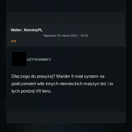
Walter_NovotnyPL
Napisany 25 marca 2012 - 19:32
#22
UŻYTKOWNICY
Dlaczego do powyżej? Marder II miał system na
podczerwień wile innych niemieckich maszyn też i to
tych poniżej VII tieru.