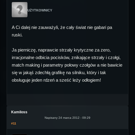
UŻYTKOWNICY
A Ci dalej nie zauważyli, że cały świat nie gabari pa
ruski.
Ja pierniczę, naprawcie strzały krytyczne za zero,
irracjonalne odbicia pocisków, znikające strzały i czołgi,
match making i parametry połowy czołgów a nie bawicie
się w jakąś zdechłą grafikę na silniku, który i tak
obsługuje jeden rdzeń a sześć leży odłogiem!
Kamiloss
Napisany 24 marca 2012 - 09:29
#11