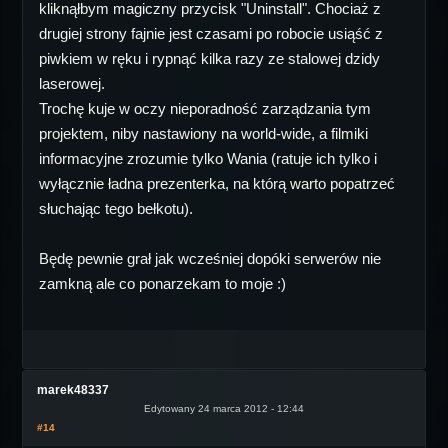
kliknąłbym magiczny przycisk "Uninstall". Chociaż z
drugiej strony fajnie jest czasami po robocie usiąść z
piwkiem w ręku i rypnąć kilka razy ze stalowej dzidy
laserowej.
Trochę kuje w oczy nieporadność zarządzania tym
projektem, niby nastawiony na world-wide, a filmiki
informacyjne zrozumie tylko Wania (ratuje ich tylko i
wyłącznie ładna prezenterka, na którą warto popatrzeć
słuchając tego bełkotu).
Będę pewnie grał jak wcześniej dopóki serwerów nie
zamkną ale co ponarzekam to moje :)
marek48337
Edytowany 24 marca 2012 - 12:44
#14