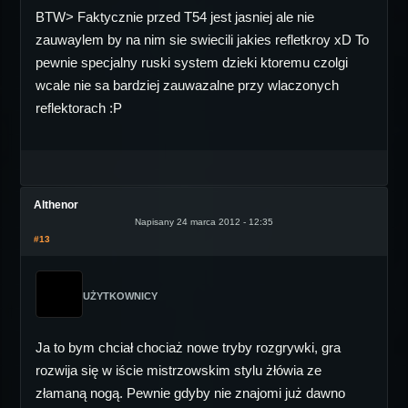
BTW> Faktycznie przed T54 jest jasniej ale nie
zauwaylem by na nim sie swiecili jakies refletkroy xD To
pewnie specjalny ruski system dzieki ktoremu czolgi
wcale nie sa bardziej zauwazalne przy wlaczonych
reflektorach :P
Althenor
Napisany 24 marca 2012 - 12:35
#13
UŻYTKOWNICY
Ja to bym chciał chociaż nowe tryby rozgrywki, gra
rozwija się w iście mistrzowskim stylu żłówia ze
złamaną nogą. Pewnie gdyby nie znajomi już dawno