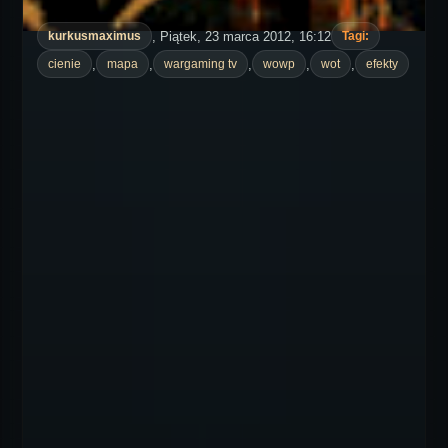
, Piątek, 23 marca 2012, 16:12
kurkusmaximus
Tagi:
,
,
,
,
,
cienie
mapa
wargaming tv
wowp
wot
efekty