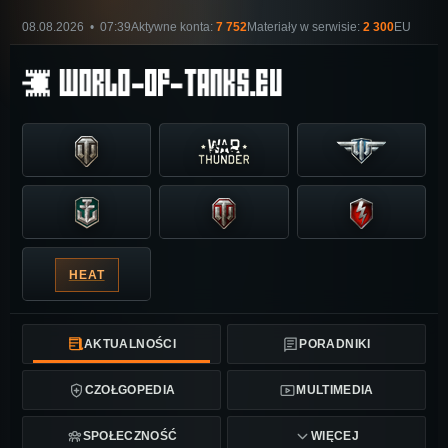
08.08.2026 • 07:39
Aktywne konta:
7 752
Materiały w serwisie:
2 300
EU
HEAT
AKTUALNOŚCI
PORADNIKI
CZOŁGOPEDIA
MULTIMEDIA
SPOŁECZNOŚĆ
WIĘCEJ