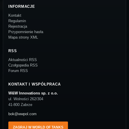
INFORMACJE
Kontakt
Regulamin
Rejestracja
Przypomnienie hasła
Mapa strony XML
RSS
Aktualności RSS
Czołgopedia RSS
Forum RSS
KONTAKT I WSPÓŁPRACA
W&W Innovations sp. z o.o.
ul. Wolności 262/304
41-800 Zabrze
bok@wwpol.com
ZAGRAJ W WORLD OF TANKS