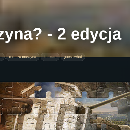
zyna? - 2 edycja
,
,
,
t
co to za maszyna
konkurs
guess what