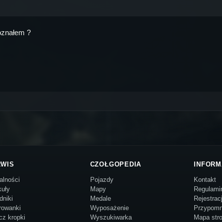
poznałem ?
RWIS
CZOŁGOPEDIA
INFORM
alności
Pojazdy
Kontakt
kuły
Mapy
Regulami
dniki
Medale
Rejestrac
rowanki
Wyposażenie
Przypomn
cz kropki
Wyszukiwarka
Mapa str