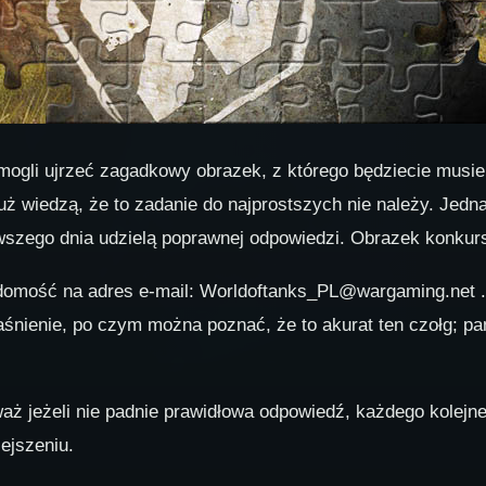
gli ujrzeć zagadkowy obrazek, z którego będziecie musieli 
uż wiedzą, że to zadanie do najprostszych nie należy. Jed
erwszego dnia udzielą poprawnej odpowiedzi. Obrazek konku
domość na adres e-mail: Worldoftanks_PL@wargaming.net .
aśnienie, po czym można poznać, że to akurat ten czołg; pa
ż jeżeli nie padnie prawidłowa odpowiedź, każdego kolejne
iejszeniu.