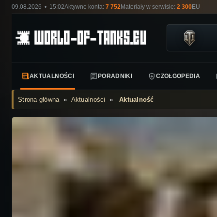
09.08.2026 • 15:02
Aktywne konta:
7 752
Materiały w serwisie:
2 300
EU
AKTUALNOŚCI
PORADNIKI
CZOŁGOPEDIA
Strona główna
»
Aktualności
»
Aktualność