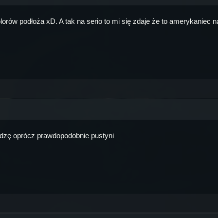
orów podłoża xD. A tak na serio to mi się zdaje że to amerykaniec n
 widzę oprócz prawdopodobnie pustyni