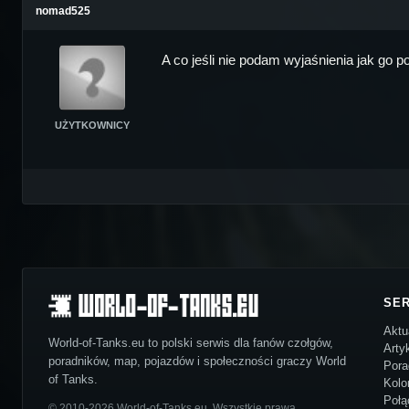
nomad525
A co jeśli nie podam wyjaśnienia jak go 
UŻYTKOWNICY
SE
Aktu
World-of-Tanks.eu to polski serwis dla fanów czołgów,
Arty
poradników, map, pojazdów i społeczności graczy World
Pora
of Tanks.
Kolo
Połą
© 2010-2026 World-of-Tanks.eu. Wszystkie prawa