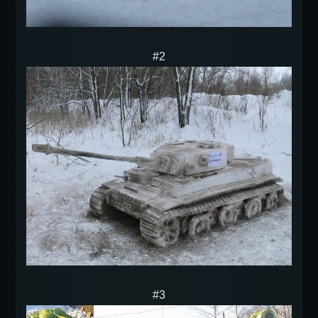
#2
#3