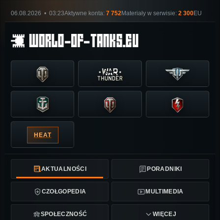
06.08.2026 • 03:23
Aktywne konta:
7 752
Materiały w serwisie:
2 300
EU
HEAT
AKTUALNOŚCI
PORADNIKI
CZOŁGOPEDIA
MULTIMEDIA
SPOŁECZNOŚĆ
WIĘCEJ