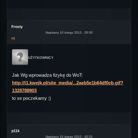
Frosty
Napisany 10 lutego 2012 - 20:50
#2
UŻYTKOWNICY
Jak Wg wprowadza fizykę do WoT:
http://i1.kwejk.pl/site_media/...2aeb5e1b64df0cb.gif?
1328788903
to se poczekamy :)
p11k
Napisany 10 lutego 2012 - 20:51