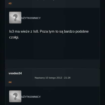
#3
UŻYTKOWNICY
Is3 ma wieże z Is8. Poza tym to są bardzo podobne
czołgi.
voodoo34
Napisany 10 lutego 2012 - 21:26
#4
UŻYTKOWNICY