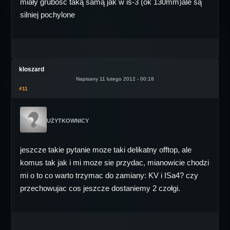
miały grubość taką samą jak w is-3 (ok 130mm)ale są
silniej pochylone
kloszard
Napisany 11 lutego 2012 - 00:18
#11
UŻYTKOWNICY
jeszcze takie pytanie moze taki delikatny offtop, ale
komus tak jak i mi moze sie przydac, mianowicie chodzi
mi o to co warto trzymac do zamiany: KV i ISa4? czy
przechowujac cos jeszcze dostaniemy 2 czołgi.