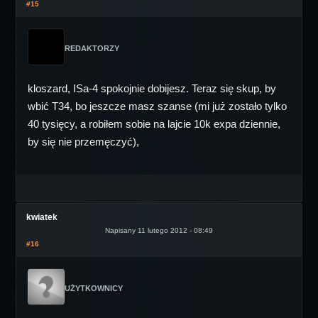
#15
REDAKTORZY
kloszard, ISa-4 spokojnie dobijesz. Teraz się skup, by
wbić T34, bo jeszcze masz szanse (mi już zostało tylko
40 tysięcy, a robiłem sobie na lajcie 10k expa dziennie,
by się nie przemęczyć),
kwiatek
Napisany 11 lutego 2012 - 08:49
#16
UŻYTKOWNICY