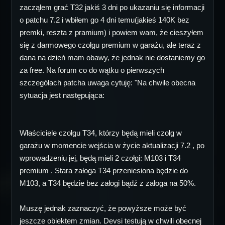
zacząłem grać T32 jakiś 3 dni po ukazaniu się informacji
o patchu 7.2 i wbiłem go 4 dni temu(jakieś 140K bez
premki, reszta z pramium) i powiem wam, że cieszyłem
się z darmowego czołgu premium w garażu, ale teraz z
dana na dzień mam obawy, że jednak nie dostaniemy go
za free. Na forum co do wątku o pierwszych
szczegółach patcha uwaga cytuję: "Na chwile obecna
sytuacja jest następująca:
Właściciele czołgu T34, którzy będą mieli czołg w
garażu w momencie wejścia w życie aktualizacji 7.2 , po
wprowadzeniu jej, będą mieli 2 czołgi: M103 i T34
premium . Stara załoga T34 przeniesiona będzie do
M103, a T34 będzie bez załogi bądź z załoga na 50%.
Muszę jednak zaznaczyć, że powyższe może być
jeszcze obiektem zmian. Devsi testują w chwili obecnej