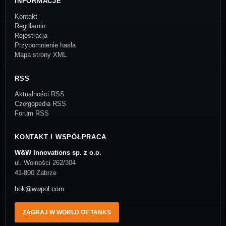
INFORMACJE
Kontakt
Regulamin
Rejestracja
Przypomnienie hasła
Mapa strony XML
RSS
Aktualności RSS
Czołgopedia RSS
Forum RSS
KONTAKT I WSPÓŁPRACA
W&W Innovations sp. z o.o.
ul. Wolności 262/304
41-800 Zabrze
bok@wwpol.com
ZAGRAJ W WORLD OF TANKS