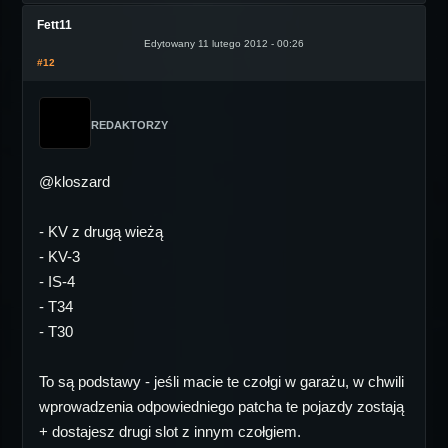
Fett11
Edytowany 11 lutego 2012 - 00:26
#12
REDAKTORZY
@kloszard
- KV z drugą wieżą
- KV-3
- IS-4
- T34
- T30
To są podstawy - jeśli macie te czołgi w garażu, w chwili
wprowadzenia odpowiedniego patcha te pojazdy zostają
+ dostajesz drugi slot z innym czołgiem.