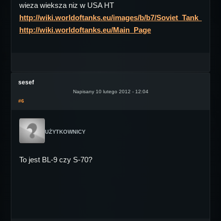
wieza wieksza niz w USA HT
http://wiki.worldoftanks.eu/images/b/b7/Soviet_Tank_Tree_
http://wiki.worldoftanks.eu/Main_Page
sesef
Napisany 10 lutego 2012 - 12:04
#6
UŻYTKOWNICY
To jest BL-9 czy S-70?