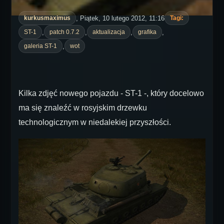
, Piątek, 10 lutego 2012, 11:16
kurkusmaximus
Tagi:
,
,
,
,
ST-1
patch 0.7.2
aktualizacja
grafika
,
galeria ST-1
wot
Kilka zdjęć nowego pojazdu - ST-1 -, który docelowo
ma się znaleźć w rosyjskim drzewku
technologicznym w niedalekiej przyszłości.