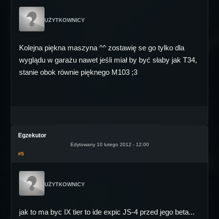
UŻYTKOWNICY
Kolejna piękna maszyna ^^ zostawię se go tylko dla
wyglądu w garażu nawet jeśli miał by być słaby jak T34,
stanie obok równie pięknego M103 ;3
Egzekutor
Edytowany 10 lutego 2012 - 12:00
#5
UŻYTKOWNICY
jak to ma byc IX tier to ide expic JS-4 przed jego beta...