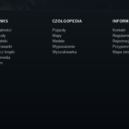
RWIS
CZOŁGOPEDIA
INFORM
alności
Pojazdy
Kontakt
kuły
Mapy
Regulami
dniki
Medale
Rejestrac
rowanki
Wyposażenie
Przypomn
cz kropki
Wyszukiwarka
Mapa str
imedia
um