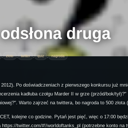
- odsłona druga
,
,
,
,
złoto
twitter
quiz
nagroda
uty 2012). Po doświadczeniach z pierwszego konkursu już mni
ancerzenia kadłuba czołgu Marder II w grze (przód/bok/tył)?"
wej?". Warto zajrzeć na twittera, bo nagroda to 500 złota 
 CET, kolejne co godzine. Pytań jest pięć, więc o 17:00 będ
https://twitter.com/#!/worldoftanks_pl (potrzebne konto na 