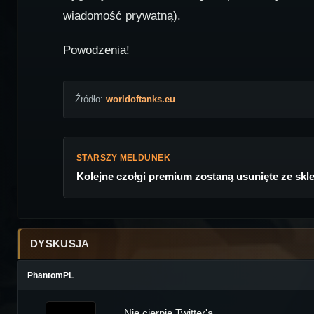
wiadomość prywatną).
Powodzenia!
Źródło:
worldoftanks.eu
STARSZY MELDUNEK
Kolejne czołgi premium zostaną usunięte ze skl
DYSKUSJA
PhantomPL
Nie cierpię Twitter'a...