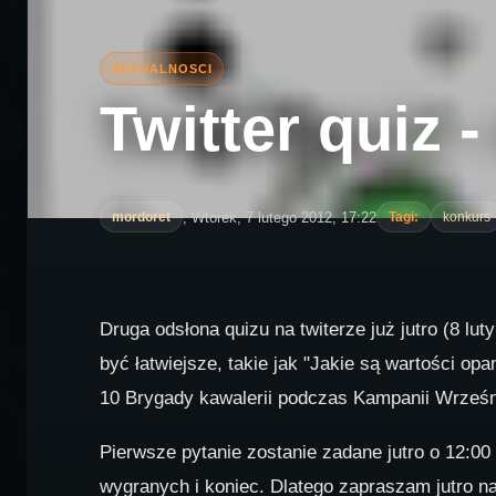
Twitter quiz 
, Wtorek, 7 lutego 2012, 17:22
mordoret
Tagi:
konkurs
Druga odsłona quizu na twiterze już jutro (8 l
być łatwiejsze, takie jak "Jakie są wartości op
10 Brygady kawalerii podczas Kampanii Wrześnio
Pierwsze pytanie zostanie zadane jutro o 12:00
wygranych i koniec. Dlatego zapraszam jutro na 