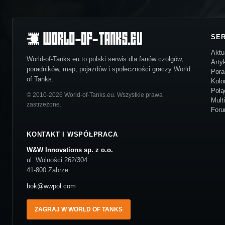
SE
Aktu
World-of-Tanks.eu to polski serwis dla fanów czołgów,
Arty
poradników, map, pojazdów i społeczności graczy World
Pora
of Tanks.
Kolo
Połą
© 2010-2026 World-of-Tanks.eu. Wszystkie prawa
Mult
zastrzeżone.
For
KONTAKT I WSPÓŁPRACA
W&W Innovations sp. z o.o.
ul. Wolności 262/304
41-800 Zabrze
bok@wwpol.com
ZAGRAJ W WORLD OF TANKS