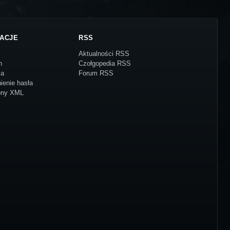
ACJE
RSS
Aktualności RSS
n
Czołgopedia RSS
ja
Forum RSS
ienie hasła
ony XML