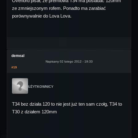
Overlord pisał, że premiowa T34 ma posiadać 120mm
ze zmniejszonym rofem. Ponadto ma zarabiać
porównywalnie do Lova Lova.
demeal
Napisany 02 lutego 2012 - 19:33
#19
UŻYTKOWNICY
T34 bez działa 120 to nie jest już ten sam czołg, T34 to
T30 z działem 120mm