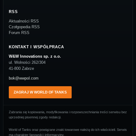
RSS
Aktualności RSS
Czołgopedia RSS
Forum RSS
KONTAKT I WSPÓŁPRACA
W&W Innovations sp. z o.o.
ul. Wolności 262/304
41-800 Zabrze
bok@wwpol.com
ZAGRAJ W WORLD OF TANKS
Zabrania się kopiowania, modyfikowania i rozpowszechniania treści serwisu bez
uprzedniej pisemnej zgody redakcji.
World of Tanks oraz powiązane znaki towarowe należą do ich właścicieli. Serwis
ma charakter fanowski i informacyjny.