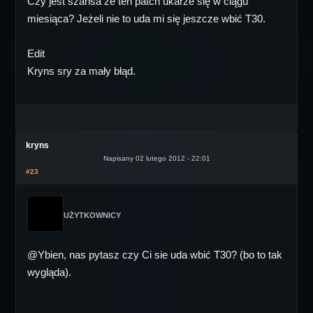
Czy jest szansa że ten patch ukarze się w ciągu
miesiąca? Jeżeli nie to uda mi się jeszcze wbić T30.
Edit
Kryns sry za mały błąd.
kryns
Napisany 02 lutego 2012 - 22:01
#23
UŻYTKOWNICY
@Ybien, nas pytasz czy Ci sie uda wbić T30? (bo to tak
wygląda).