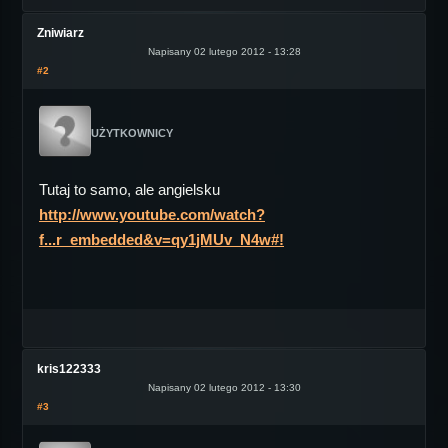
Zniwiarz
Napisany 02 lutego 2012 - 13:28
#2
UŻYTKOWNICY
Tutaj to samo, ale angielsku
http://www.youtube.com/watch?
f...r_embedded&v=qy1jMUv_N4w#!
kris122333
Napisany 02 lutego 2012 - 13:30
#3