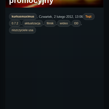
promocyjny
, Czwartek, 2 lutego 2012, 13:06
kurkusmaximus
Tagi:
,
,
,
,
,
0.7.2
aktualizacja
filmik
wideo
t30
niszczyciele usa