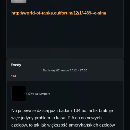
http://world-of-tanks.eu/forum/12/1/-489--e-sim/
Exedy
Napisany 02 lutego 2012 - 17:06
#13
UŻYTKOWNICY
No ja pewnie dzisiaj już zbadam T34 bo mi 5k brakuje
więc jedyny problem to kasa ;P A co do nowych
czołgów, to tak jak większość amerykańskich czołgów