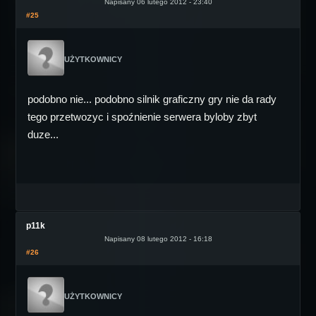
Napisany 06 lutego 2012 - 23:40
#25
UŻYTKOWNICY
podobno nie... podobno silnik graficzny gry nie da rady
tego przetwozyc i spoźnienie serwera byloby zbyt
duze...
p11k
Napisany 08 lutego 2012 - 16:18
#26
UŻYTKOWNICY