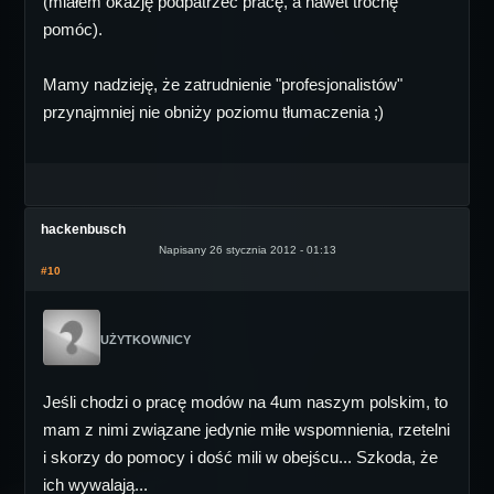
(miałem okazję podpatrzeć pracę, a nawet trochę
pomóc).
Mamy nadzieję, że zatrudnienie "profesjonalistów"
przynajmniej nie obniży poziomu tłumaczenia ;)
hackenbusch
Napisany 26 stycznia 2012 - 01:13
#10
UŻYTKOWNICY
Jeśli chodzi o pracę modów na 4um naszym polskim, to
mam z nimi związane jedynie miłe wspomnienia, rzetelni
i skorzy do pomocy i dość mili w obejścu... Szkoda, że
ich wywalają...