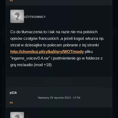
#5
UŻYTKOWNICY
Co do tłumaczenia to i tak na razie nie ma polskich
opisów czołgów francuskich ,a jeżeli kogoś wkurza np.
strzał w dziesiątke to polecam pobranie z tej stronki
http://chomikuj.pl/zylka5/gry/WOT/mody
pliku
"ingame_voicev0.4.rar" i podmienienie go w folderze z
grą res/audio (mod +18)
p11k
Napisany 25 stycznia 2012 - 17:54
#6