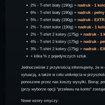
2% - T-shirt biały (190g) >
nadruk - 1 kol
6% - T-shirt biały (190g) >
nadruk - pełny
5% - T-shirt biały (190g) >
nadruk - EXTR
2% - T-shirt kolor (190g) >
nadruk - 1 kol
2% - T-shirt 2 kolory (175g) >
nadruk - 1 
4% - T-shirt 2 kolory (175g) >
nadruk - pe
3% - T-shirt 2 kolory (175g) >
nadruk - E
+ kilka % z pojedynczych sztuk
Jednocześnie z przykrością informujemy, że w o
sytuacją, a także w celu uniknięcia w przyszło
ponoszone przez nas koszty wysyłki. Biorąc po
(przy wyborze opcji "przelewu na konto" zosta
Nowe wzory smyczy: