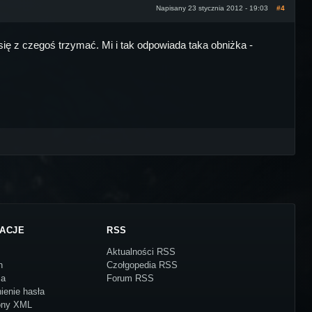
Napisany 23 stycznia 2012 - 19:03
#4
się z czegoś trzymać. Mi i tak odpowiada taka obniżka -
ACJE
RSS
Aktualności RSS
n
Czołgopedia RSS
ja
Forum RSS
ienie hasła
ony XML