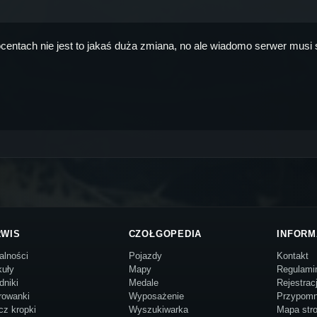
centach nie jest to jakaś duża zmiana, no ale wiadomo serwer musi 
RWIS
CZOŁGOPEDIA
INFORM
alności
Pojazdy
Kontakt
kuły
Mapy
Regulami
dniki
Medale
Rejestrac
rowanki
Wyposażenie
Przypomn
cz kropki
Wyszukiwarka
Mapa str