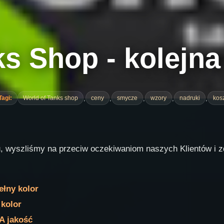
ks Shop - kolejn
,
,
,
,
,
Tagi:
World of Tanks shop
ceny
smycze
wzory
nadruki
kosz
u, wyszliśmy na przeciw oczekiwaniom naszych Klientów i 
ełny kolor
 kolor
A jakość