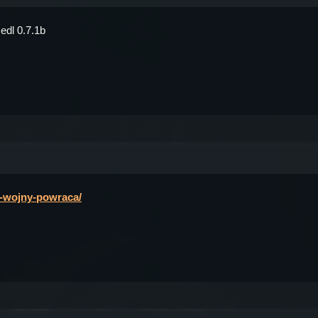
edl 0.7.1b
a-wojny-powraca/