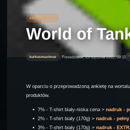
World of Tan
, Poniedziałek, 23 stycznia 2012, 09:15
kurkusmaximus
W oparciu o przeprowadzoną ankietę na wortal
produktów.
7% - T-shirt biały-niska cena >
nadruk - p
2% - T-shirt biały (170g) >
nadruk - pełny
3% - T-shirt biały (170g) >
nadruk - EXTR