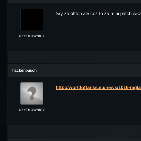
Sry za offtop ale coz to za mini patch wsz
UŻYTKOWNICY
hackenbusch
http://worldoftanks.eu/news/1016-mgl
UŻYTKOWNICY