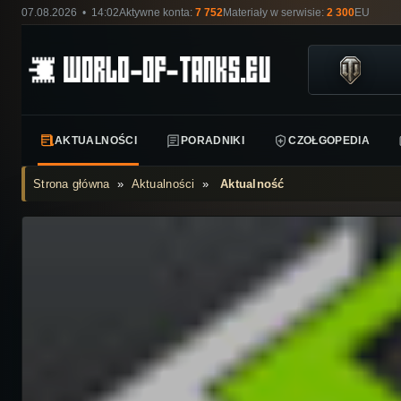
07.08.2026 • 14:02
Aktywne konta:
7 752
Materiały w serwisie:
2 300
EU
AKTUALNOŚCI
PORADNIKI
CZOŁGOPEDIA
Strona główna
»
Aktualności
»
Aktualność