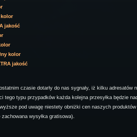
or
 kolor
A jakość
or
kolor
łny kolor
XTRA jakość
statnim czasie dotarły do nas sygnały, iż kilku adresatów n
ści tego typu przypadków każda kolejna przesyłka będzie na
wyższe pod uwagę niestety obniżki cen naszych produktów 
je zachowana wysyłka gratisowa).