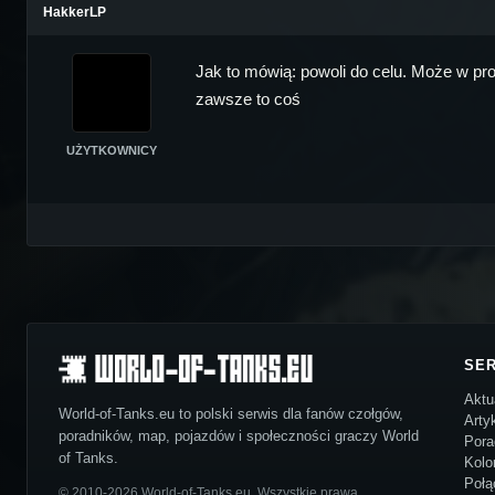
HakkerLP
Jak to mówią: powoli do celu. Może w pro
zawsze to coś
UŻYTKOWNICY
SE
Aktu
World-of-Tanks.eu to polski serwis dla fanów czołgów,
Arty
poradników, map, pojazdów i społeczności graczy World
Pora
of Tanks.
Kolo
Połą
© 2010-2026 World-of-Tanks.eu. Wszystkie prawa