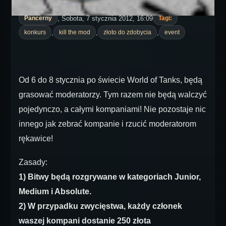
, Sobota, 7 stycznia 2012, 16:09
Pancerny
Tagi:
,
,
,
konkurs
kill the mod
złoto do zdobycia
event
Od 6 do 8 stycznia po świecie World of Tanks, będą
grasować moderatorzy. Tym razem nie będą walczyć
pojedynczo, a całymi kompaniami! Nie pozostaje nic
innego jak zebrać kompanie i rzucić moderatorom
rękawice!
Zasady:
1) Bitwy będą rozgrywane w kategoriach Junior,
Medium i Absolute.
2) W przypadku zwycięstwa, każdy członek
waszej kompani dostanie 250 złota