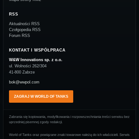
RSS
Aktualności RSS
Czołgopedia RSS
Forum RSS
KONTAKT I WSPÓŁPRACA
W&W Innovations sp. z o.o.
ul. Wolności 262/304
41-800 Zabrze
bok@wwpol.com
ZAGRAJ W WORLD OF TANKS
Zabrania się kopiowania, modyfikowania i rozpowszechniania treści serwisu bez
uprzedniej pisemnej zgody redakcji.
World of Tanks oraz powiązane znaki towarowe należą do ich właścicieli. Serwis