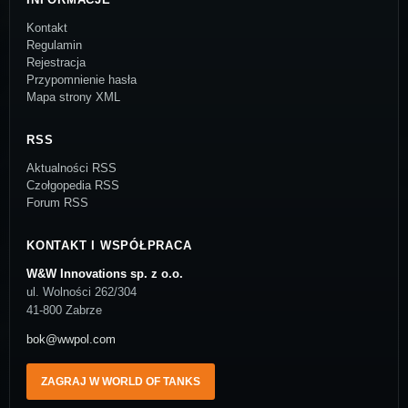
Kontakt
Regulamin
Rejestracja
Przypomnienie hasła
Mapa strony XML
RSS
Aktualności RSS
Czołgopedia RSS
Forum RSS
KONTAKT I WSPÓŁPRACA
W&W Innovations sp. z o.o.
ul. Wolności 262/304
41-800 Zabrze
bok@wwpol.com
ZAGRAJ W WORLD OF TANKS