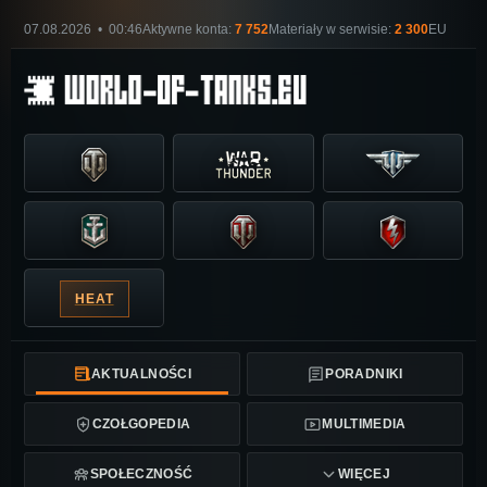
07.08.2026 • 00:46
Aktywne konta:
7 752
Materiały w serwisie:
2 300
EU
HEAT
AKTUALNOŚCI
PORADNIKI
CZOŁGOPEDIA
MULTIMEDIA
SPOŁECZNOŚĆ
WIĘCEJ