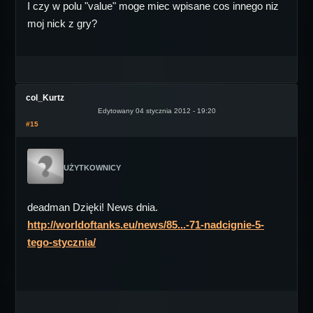
I czy w polu "value" moge miec wpisane cos innego niz
moj nick z gry?
col_Kurtz
Edytowany 04 stycznia 2012 - 19:20
#15
UŻYTKOWNICY
deadman Dzięki! News dnia.
http://worldoftanks.eu/news/85...-71-nadcignie-5-
tego-stycznia/