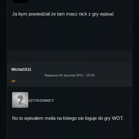
Ja bym powiedział że tam masz nick z gry wpisać
Michal1511
Napisany 04 stycznia 2012 - 15:25
#8
UŻYTKOWNICY
No to wpisałem meila na któego sie loguje do gry WOT.