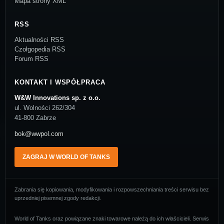
Mapa strony XML
RSS
Aktualności RSS
Czołgopedia RSS
Forum RSS
KONTAKT I WSPÓŁPRACA
W&W Innovations sp. z o.o.
ul. Wolności 262/304
41-800 Zabrze
bok@wwpol.com
ZAGRAJ W WORLD OF TANKS
Zabrania się kopiowania, modyfikowania i rozpowszechniania treści serwisu bez
uprzedniej pisemnej zgody redakcji.
World of Tanks oraz powiązane znaki towarowe należą do ich właścicieli. Serwis