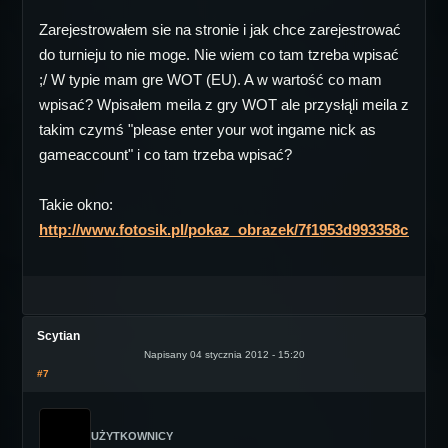
Zarejestrowałem sie na stronie i jak chce zarejestrować
do turnieju to nie moge. Nie wiem co tam tzreba wpisać
;/ W typie mam gre WOT (EU). A w wartość co mam
wpisać? Wpisałem meila z gry WOT ale przysłąli meila z
takim czymś "please enter your wot ingame nick as
gameaccount" i co tam trzeba wpisać?
Takie okno:
http://www.fotosik.pl/pokaz_obrazek/7f1953d993358cba.ht
Scytian
Napisany 04 stycznia 2012 - 15:20
#7
UŻYTKOWNICY