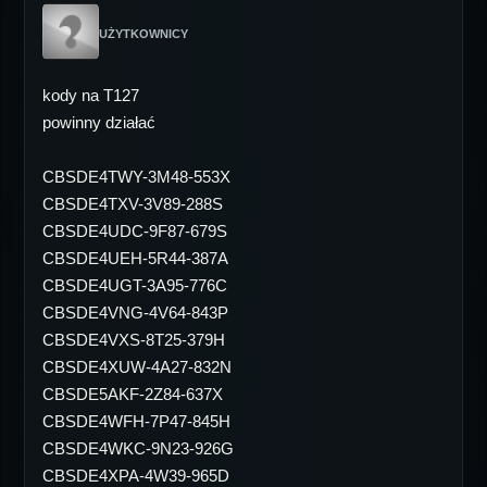
UŻYTKOWNICY
kody na T127
powinny działać
CBSDE4TWY-3M48-553X
CBSDE4TXV-3V89-288S
CBSDE4UDC-9F87-679S
CBSDE4UEH-5R44-387A
CBSDE4UGT-3A95-776C
CBSDE4VNG-4V64-843P
CBSDE4VXS-8T25-379H
CBSDE4XUW-4A27-832N
CBSDE5AKF-2Z84-637X
CBSDE4WFH-7P47-845H
CBSDE4WKC-9N23-926G
CBSDE4XPA-4W39-965D