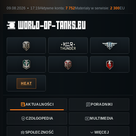
09.08.2026 • 17:19
Aktywne konta:
7 752
Materiały w serwisie:
2 300
EU
HEAT
AKTUALNOŚCI
PORADNIKI
CZOŁGOPEDIA
MULTIMEDIA
SPOŁECZNOŚĆ
WIĘCEJ