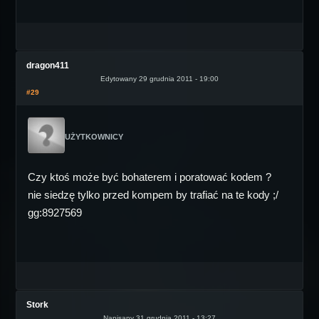
dragon411
Edytowany 29 grudnia 2011 - 19:00
#29
UŻYTKOWNICY
Czy ktoś może być bohaterem i poratować kodem ?
nie siedzę tylko przed kompem by trafiać na te kody ;/
gg:8927569
Stork
Napisany 31 grudnia 2011 - 13:27