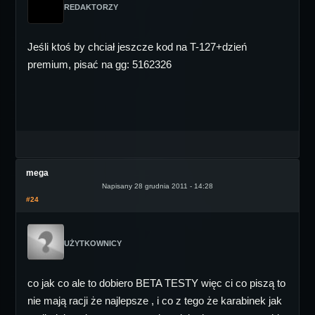
REDAKTORZY
Jeśli ktoś by chciał jeszcze kod na T-127+dzień
premium, pisać na gg: 5162326
mega
Napisany 28 grudnia 2011 - 14:28
#24
UŻYTKOWNICY
co jak co ale to dobiero BETA TESTY więc ci co piszą to
nie mają racji że najlepsze , i co z tego że karabinek jak