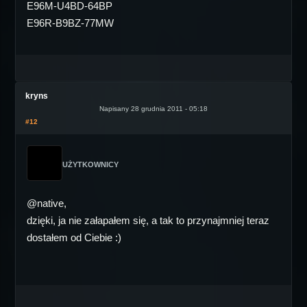
E96M-U4BD-64BP
E96R-B9BZ-77MW
kryns
Napisany 28 grudnia 2011 - 05:18
#12
UŻYTKOWNICY
@native,
dzięki, ja nie załapałem się, a tak to przynajmniej teraz
dostałem od Ciebie :)