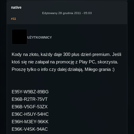
native
Edytowany 28 grudnia 2011 - 05:03
#11
UŻYTKOWNICY
Kody na złoto, każdy daje 300 plus dzień premium. Jeśli
ktoś się nie załapał na promocję z Play PC, skorzysta.
Proszę tylko o info czy dalej działają. Miłego grania :)
E95Y-W9BZ-89BG
E96B-R2TR-75VT
E96B-V5GF-53ZX
E96C-H5UY-54HC
E96H-M3EY-96KK
E96K-V4SK-94AC