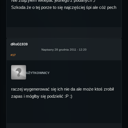
Nie zdążyłem wklepać jednego z podanych ;/
Szkoda że o tej porze to się najczęściej śpi ale cóż pech
dRoG1939
Napisany 28 grudnia 2011 - 12:20
#17
UŻYTKOWNICY
raczej wygenerować się ich nie da ale może ktoś zrobił
zapas i mógłby się podzielić :P :)