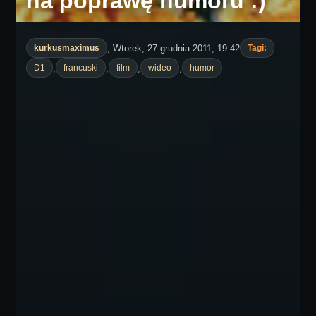
na poprawę humoru :)
, Wtorek, 27 grudnia 2011, 19:42
kurkusmaximus
Tagi:
,
,
,
,
D1
francuski
film
wideo
humor