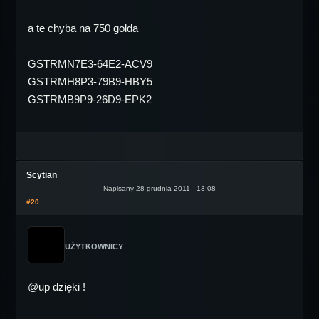
a te chyba na 750 golda
GSTRMN7E3-64E2-ACV9
GSTRMH8P3-79B9-HBY5
GSTRMB9P9-26D9-EPK2
Scytian
Napisany 28 grudnia 2011 - 13:08
#20
UŻYTKOWNICY
@up dzięki !