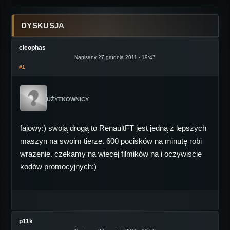
DYSKUSJA
cleophas
Napisany 27 grudnia 2011 - 19:47
#1
UŻYTKOWNICY
fajowy:) swoją drogą to RenaultFT jest jedną z lepszych
maszyn na swoim tierze. 600 pocisków na minutę robi
wrazenie. czekamy na wiecej filmików na i oczywiscie
kodów promocyjnych:)
p11k