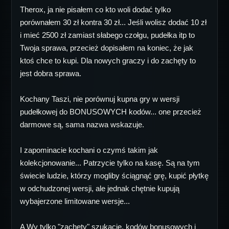
Therox, ja nie pisałem co kto woli dodać tylko
porównałem 30 zł kontra 30 zł... Jeśli wolisz dodać 10 zł
i mieć 2500 zł zamiast słabego czołgu, pudełka itp to
Twoja sprawa, przecież dopisałem na koniec, że jak
ktoś chce to kupi. Dla nowych graczy i do zachęty to
jest dobra sprawa.
Kochany Taszi, nie porównuj kupna gry w wersji
pudełkowej do BONUSOWYCH kodów... one przecież
darmowe są, sama nazwa wskazuje.
I zapominacie kochani o czymś takim jak
kolekcjonowanie... Patrzycie tylko na kasę. Są na tym
świecie ludzie, którzy mogliby ściągnąć grę, kupić płytkę
w odchudzonej wersji, ale jednak chętnie kupują
wybajerzone limitowane wersje...
A Wy tylko "zachęty" szukacie, kodów bonusowych i