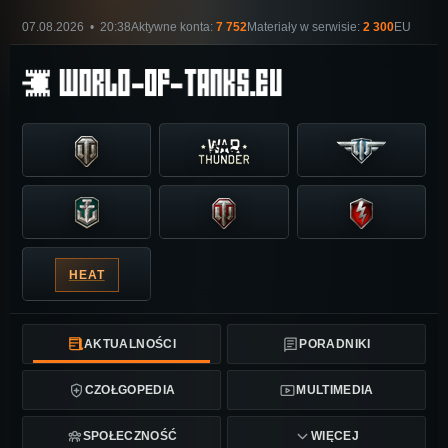
07.08.2026 • 20:38
Aktywne konta:
7 752
Materiały w serwisie:
2 300
EU
HEAT
AKTUALNOŚCI
PORADNIKI
CZOŁGOPEDIA
MULTIMEDIA
SPOŁECZNOŚĆ
WIĘCEJ