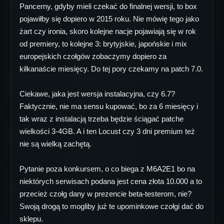
Pancerny, gdyby mieli czekać do finalnej wersji, to box
pojawiłby się dopiero w 2015 roku. Nie mówię tego jako
żart czy ironia, skoro kolejne nacje pojawiają się w rok
od premiery, to kolejne 3: brytyjskie, japońskie i mix
europejskich czołgów zobaczymy dopiero za
kilkanaście miesięcy. Do tej pory czekamy na patch 7.0.
Ciekawe, jaka jest wersja instalacyjna, czy 6.7?
Faktycznie, nie ma sensu kupować, bo za 6 miesięcy i
tak wraz z instalacją trzeba będzie ściągać patche
wielkości 3-4GB. A i ten Locust czy 3 dni premium też
nie są wielką zachętą.
Pytanie poza konkursem, o co biega z M6A2E1 bo na
niektórych serwisach podana jest cena złota 10.000 a to
przecież czołg dany w prezencie beta-testerom, nie?
Swoją drogą to mogliby już te upominkowe czołgi dać do
sklepu.