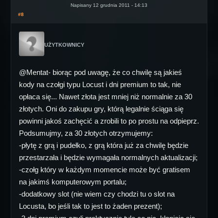
Napisany 12 grudnia 2011 - 14:13
#8
UŻYTKOWNICY
@Mentat- biorąc pod uwagę, że co chwilę są jakieś
kody na czołgi typu Locust i dni premium to tak, nie
opłaca się... Nawet złota jest mniej niż normalnie za 30
złotych. Oni do zakupu gry, którą legalnie ściąga się
powinni jakoś zachęcić a zrobili to po prostu na odpieprz.
Podsumujmy, za 30 złotych otrzymujemy:
-płytę z grą i pudełko, z grą która już za chwilę będzie
przestarzała i będzie wymagała normalnych aktualizacji;
-czołg który w każdym momencie może być gratisem
na jakimś komputerowym portalu;
-dodatkowy slot (nie wiem czy chodzi tu o slot na
Locusta, bo jeśli tak to jest to żaden prezent);