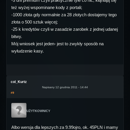
-3 dni premium czyli praktycznie tyle co nic, kłąniają się
też wyżej wspominane kody z portali;
-1000 złota gdy normalnie za 28 złotych dostajemy tego
złota o 500 sztuk więcej;
-25 k kredytów czyli w zasadzie zarobek z jednej udanej
bitwy.
Mój wniosek jest jeden- jest to zwykły sposób na
wyłudzenie kasy.
col_Kurtz
Napisany 12 grudnia 2011 - 14:44
#9
UŻYTKOWNICY
Albo wersja dla lepszych za 9.99ojro, ok. 45PLN i mamy