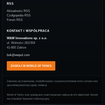
RSS
Aktualności RSS
Czołgopedia RSS
Forum RSS
KONTAKT I WSPÓŁPRACA
W&W Innovations sp. z o.o.
ul. Wolności 262/304
41-800 Zabrze
bok@wwpol.com
ZAGRAJ W WORLD OF TANKS
Zabrania się kopiowania, modyfikowania i rozpowszechniania treści serwisu bez
uprzedniej pisemnej zgody redakcji.
World of Tanks oraz powiązane znaki towarowe należą do ich właścicieli. Serwis
ma charakter fanowski i informacyjny.