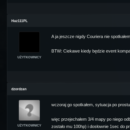
Haz111PL
A ja jeszcze nigdy Couriera nie spotkałem 
BTW: Ciekawe kiedy będzie event kompani
UŻYTKOWNICY
dzordzan
wczoraj go spotkałem, sytuacja po prostu 
więc przejechałem 3/4 mapy po niego odb
UŻYTKOWNICY
zostało mu 100hp) i dosłownie 1sec do pr