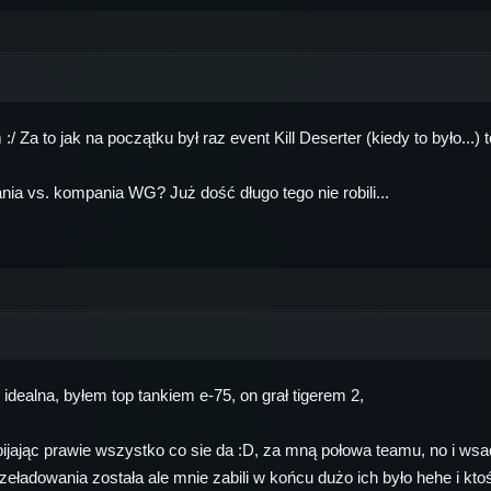
:/ Za to jak na początku był raz event Kill Deserter (kiedy to było...)
a vs. kompania WG? Już dość długo tego nie robili...
idealna, byłem top tankiem e-75, on grał tigerem 2,
ijając prawie wszystko co sie da :D, za mną połowa teamu, no i wsa
zeładowania została ale mnie zabili w końcu dużo ich było hehe i kto