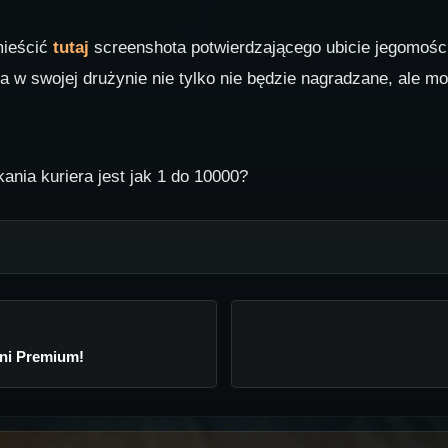
mieścić
tutaj
screenshota potwierdzającego ubicie jegomoś
era w swojej drużynie nie tylko nie będzie nagradzane, ale m
nia kuriera jest jak 1 do 10000?
dni Premium!