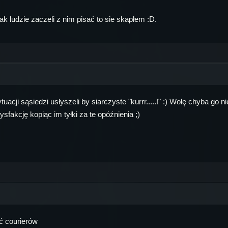
ak ludzie zaczeli z nim pisać to sie skapłem :D.
tuacji sąsiedzi usłyszeli by siarczyste "kurrr.....!" :) Wolę chyba go
fakcję kopiąc im tyłki za te opóźnienia ;)
ć courierów