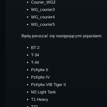
Courier_WG2
WG_courier3
WG_courier4
WG_courier5
Będą poruszać się następującymi pojazdami:
BT-2
T-34
T-44
PzKpfw II
PzKpfw IV
PzKpfw VIB Tiger II
M2 Light Tank
T1 Heavy
T32