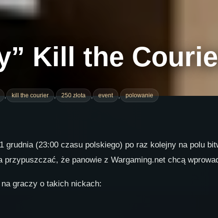
 Kill the Courie
,
,
,
,
kill the courier
250 złota
event
polowanie
1 grudnia (23:00 czasu polskiego) po raz kolejny na polu b
na przypuszczać, że panowie z Wargaming.net chcą wprow
na graczy o takich nickach: