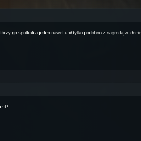
zy go spotkali a jeden nawet ubił tylko podobno z nagrodą w złocie s
e :P