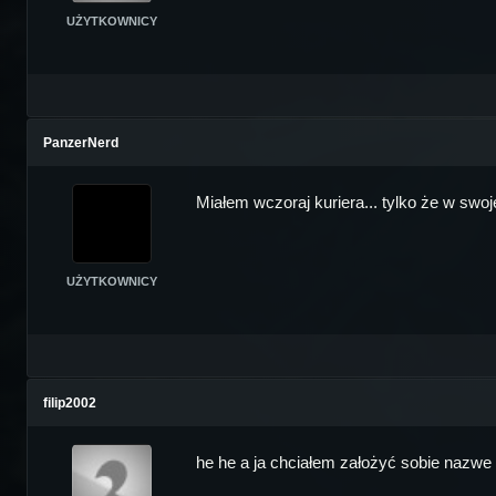
UŻYTKOWNICY
PanzerNerd
Miałem wczoraj kuriera... tylko że w swoje
UŻYTKOWNICY
filip2002
he he a ja chciałem założyć sobie nazw