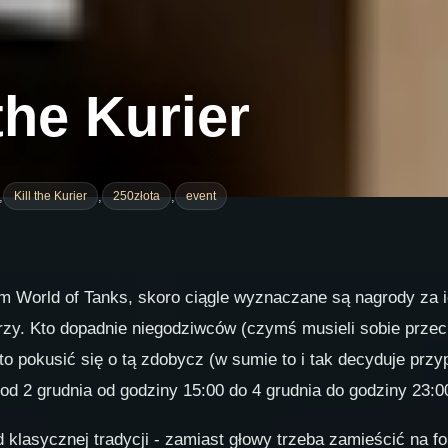
 the Kurier
,
,
,
Kill the Kurier
250złota
event
World of Tanks, skoro ciągle wyznaczane są nagrody za ich
y. Kto dopadnie niegodziwców (czymś musieli sobie przeci
to pokusić się o tą zdobycz (w sumie to i tak decyduje przy
od 2 grudnia od godziny 15:00 do 4 grudnia do godziny 23:0
 klasycznej tradycji - zamiast głowy trzeba zamieścić na f