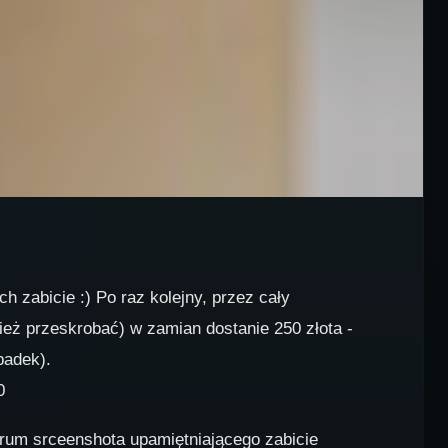
 zabicie :) Po raz kolejny, przez cały
eż przeskrobać) w zamian dostanie 250 złota -
padek).
0
orum srceenshota upamiętniającego zabicie