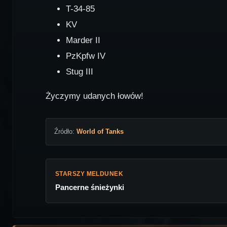
T-34-85
KV
Marder II
PzKpfw IV
Stug III
Życzymy udanych łowów!
Źródło:
World of Tanks
STARSZY MELDUNEK
Pancerne śnieżynki