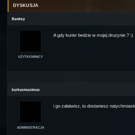
DYSKUSJA
Bankey
A gdy kurier bedzie w mojej druzynie ? :)
UŻYTKOWNICY
kurkusmaximus
i go załatwisz, to dostaniesz natychmias
ADMINISTRACJA