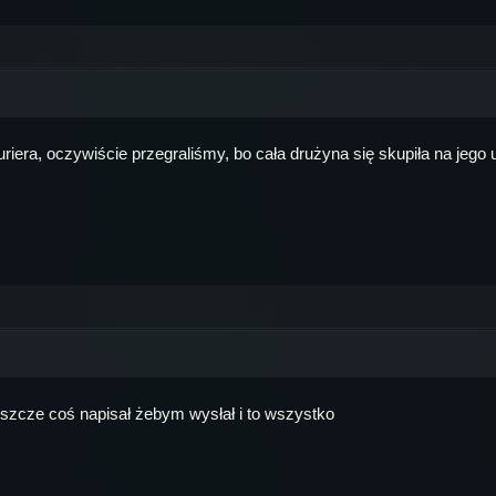
iera, oczywiście przegraliśmy, bo cała drużyna się skupiła na jego ubi
 jeszcze coś napisał żebym wysłał i to wszystko