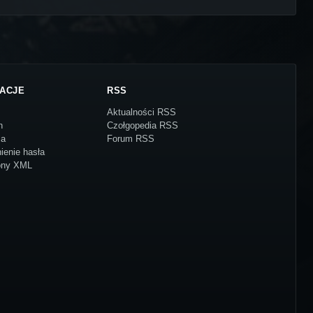
ACJE
RSS
Aktualności RSS
n
Czołgopedia RSS
ja
Forum RSS
ienie hasła
ony XML