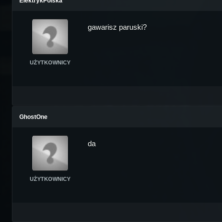
ElektrykPolska
gawarisz paruski?
UŻYTKOWNICY
GhostOne
da
UŻYTKOWNICY