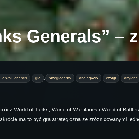
nks Generals” – 
,
,
,
,
,
 Tanks Generals
gra
przeglądarka
analogowo
czołgi
artyleria
rócz World of Tanks, World of Warplanes i World of Battlesh
 skrócie ma to być gra strategiczna ze zróżnicowanymi jedn