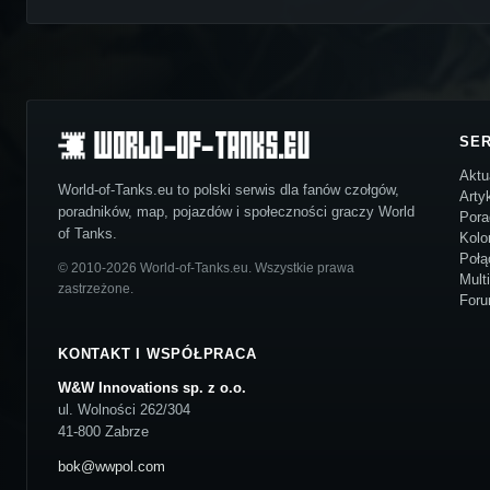
SE
Aktu
World-of-Tanks.eu to polski serwis dla fanów czołgów,
Arty
poradników, map, pojazdów i społeczności graczy World
Pora
of Tanks.
Kolo
Połą
© 2010-2026 World-of-Tanks.eu. Wszystkie prawa
Mult
zastrzeżone.
For
KONTAKT I WSPÓŁPRACA
W&W Innovations sp. z o.o.
ul. Wolności 262/304
41-800 Zabrze
bok@wwpol.com