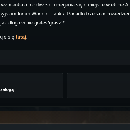
ę wzmianka o możliwości ubiegania się o miejsce w ekipie Alf
osyjskim forum World of Tanks. Ponadto trzeba odpowiedzieć
jak długo w nie grałeś/grasz?”.
duje się
tutaj
.
 załogą