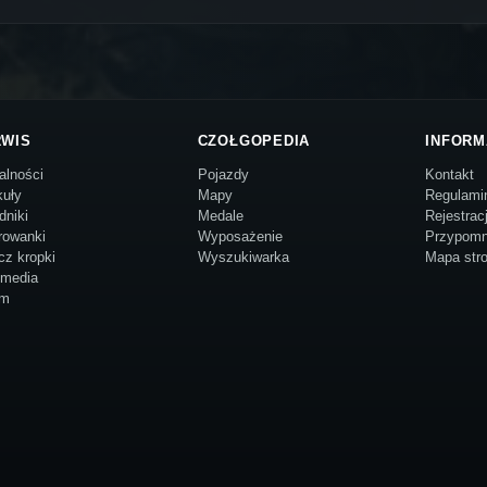
RWIS
CZOŁGOPEDIA
INFORM
alności
Pojazdy
Kontakt
kuły
Mapy
Regulami
dniki
Medale
Rejestrac
rowanki
Wyposażenie
Przypomn
cz kropki
Wyszukiwarka
Mapa str
imedia
um