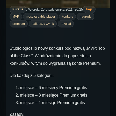
, Wtorek, 25 października 2011, 20:25
Kurkus
Tagi:
,
,
,
,
MVP
most valuable player
konkurs
nagrody
,
,
premium
najlepszy wynik
rezultat
Studio ogłosiło nowy konkurs pod nazwą „MVP: Top
of the Class”. W odróżnieniu do poprzednich
konkursów, w tym do wygrania są konta Premium.
Dla każdej z 5 kategorii:
miejsce – 6 miesięcy Premium gratis
miejsce – 3 miesiące Premium gratis
miejsce – 1 miesiąc Premium gratis
Zasady: