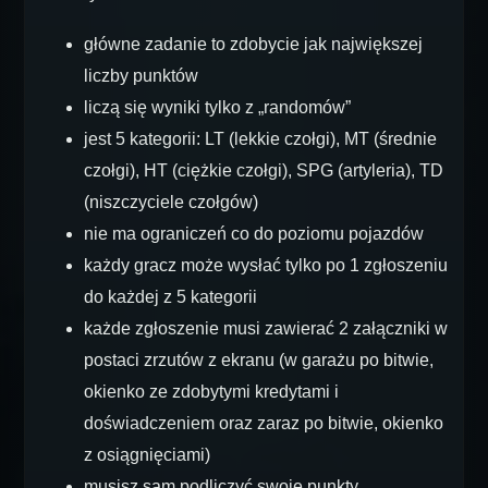
główne zadanie to zdobycie jak największej
liczby punktów
liczą się wyniki tylko z „randomów”
jest 5 kategorii: LT (lekkie czołgi), MT (średnie
czołgi), HT (ciężkie czołgi), SPG (artyleria), TD
(niszczyciele czołgów)
nie ma ograniczeń co do poziomu pojazdów
każdy gracz może wysłać tylko po 1 zgłoszeniu
do każdej z 5 kategorii
każde zgłoszenie musi zawierać 2 załączniki w
postaci zrzutów z ekranu (w garażu po bitwie,
okienko ze zdobytymi kredytami i
doświadczeniem oraz zaraz po bitwie, okienko
z osiągnięciami)
musisz sam podliczyć swoje punkty