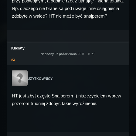
przy podwójnym, a ogólnie rzecz ujmując - kicha totalna.
Np. dlaczego nie brane są pod uwagę inne osiągnięcia
zdobyte w walce? HT nie może być snajperem?
Kudlaty
Napisany 26 października 2011 - 11:52
#2
UŻYTKOWNICY
HT jest zbyt często Snajperem :) niszczycielem wbrew
pozorom trudniej zdobyć takie wyróżnienie.