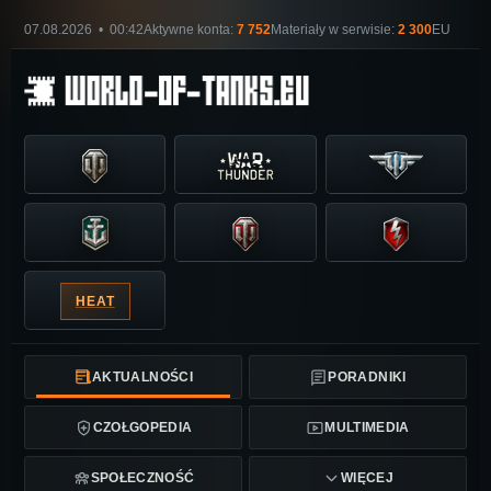
07.08.2026 • 00:42
Aktywne konta:
7 752
Materiały w serwisie:
2 300
EU
HEAT
AKTUALNOŚCI
PORADNIKI
CZOŁGOPEDIA
MULTIMEDIA
SPOŁECZNOŚĆ
WIĘCEJ