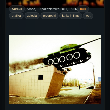
, Środa, 19 października 2011, 18:56
Kurkus
Tagi:
,
,
,
,
grafika
zdjęcia
przeróbki
tanks in films
wot