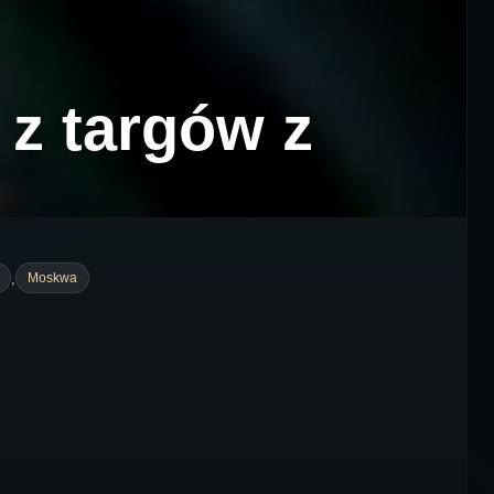
z targów z
,
Moskwa