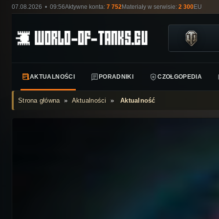
07.08.2026 • 09:56
Aktywne konta:
7 752
Materiały w serwisie:
2 300
EU
AKTUALNOŚCI
PORADNIKI
CZOŁGOPEDIA
Strona główna
»
Aktualności
»
Aktualność