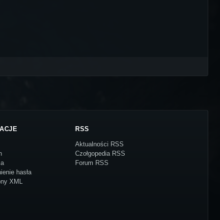
ACJE
RSS
Aktualności RSS
n
Czołgopedia RSS
ja
Forum RSS
ienie hasła
ony XML