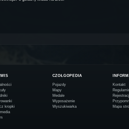
RWIS
CZOŁGOPEDIA
INFORM
alności
Pojazdy
Kontakt
kuły
Mapy
Regulami
dniki
Medale
Rejestrac
rowanki
Wyposażenie
Przypomn
cz kropki
Wyszukiwarka
Mapa str
imedia
um