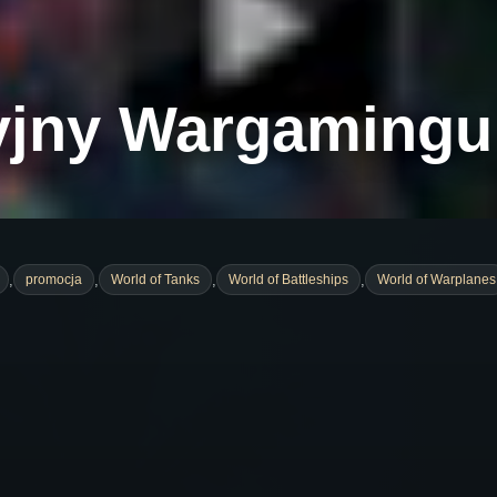
jny Wargamingu 
,
,
,
,
promocja
World of Tanks
World of Battleships
World of Warplanes