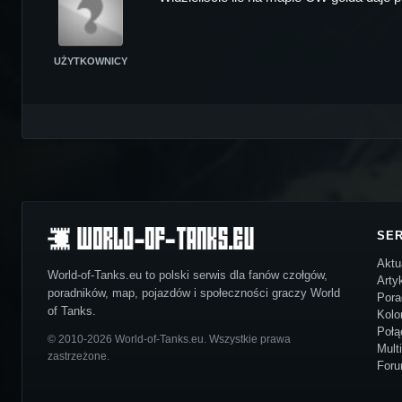
UŻYTKOWNICY
SE
Aktu
World-of-Tanks.eu to polski serwis dla fanów czołgów,
Arty
poradników, map, pojazdów i społeczności graczy World
Pora
of Tanks.
Kolo
Połą
© 2010-2026 World-of-Tanks.eu. Wszystkie prawa
Mult
zastrzeżone.
For