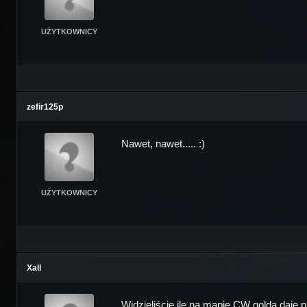
UŻYTKOWNICY
zefir125p
Nawet, nawet..... :)
UŻYTKOWNICY
Xall
Widzieliście ile na mapie CW golda daje p