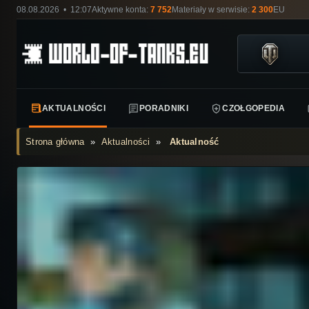
08.08.2026 • 12:07
Aktywne konta:
7 752
Materiały w serwisie:
2 300
EU
AKTUALNOŚCI
PORADNIKI
CZOŁGOPEDIA
Strona główna
»
Aktualności
»
Aktualność