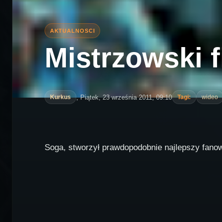
Mistrzowski 
, Piątek, 23 września 2011, 09:10
Kurkus
Tagi:
wideo
Soga, stworzył prawdopodobnie najlepszy fanowsk