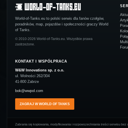
SE
Aktu
World-of-Tanks.eu to polski serwis dla fanów czołgów,
Arty
poradników, map, pojazdów i społeczności graczy World
Pora
of Tanks.
Kolo
Połą
© 2010-2026 World-of-Tanks.eu. Wszystkie prawa
Mult
zastrzeżone.
For
KONTAKT I WSPÓŁPRACA
W&W Innovations sp. z o.o.
ul. Wolności 262/304
41-800 Zabrze
bok@wwpol.com
ZAGRAJ W WORLD OF TANKS
Zabrania się kopiowania, modyfikowania i rozpowszechniania treści serwisu bez u