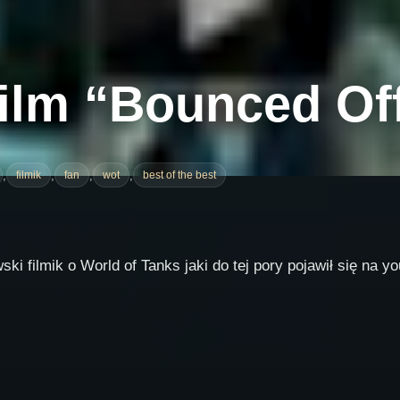
film “Bounced Of
,
,
,
,
filmik
fan
wot
best of the best
i filmik o World of Tanks jaki do tej pory pojawił się na y