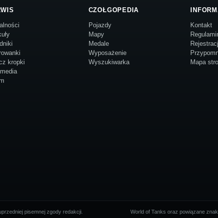
RWIS
CZOŁGOPEDIA
INFORM
alności
Pojazdy
Kontakt
kuły
Mapy
Regulami
dniki
Medale
Rejestrac
rowanki
Wyposażenie
Przypomn
cz kropki
Wyszukiwarka
Mapa str
imedia
um
przedniej pisemnej zgody redakcji.
World of Tanks oraz powiązane znaki 