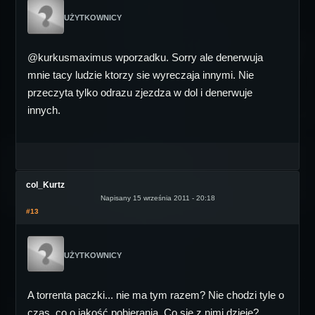
UŻYTKOWNICY
@kurkusmaximus wporzadku. Sorry ale denerwuja
mnie tacy ludzie ktorzy sie wyreczaja innymi. Nie
przeczyta tylko odrazu zjezdza w dol i denerwuje
innych.
col_Kurtz
Napisany 15 września 2011 - 20:18
#13
UŻYTKOWNICY
A torrenta paczki... nie ma tym razem? Nie chodzi tyle o
czas, co o jakość pobierania. Co się z nimi dzieje?