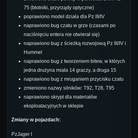
75 (błotniki, przyrządy optyczne)
poprawiono model działa dla Pz III/IV
naprawiono bug czatu w grze (czasami po
naciśnięciu entera nie otwierał się)
naprawiono bug z ścieżką rozwojową Pz III/IV i
Hummel
naprawiono bug z tworzeniem bitew, w których
jedna drużyna miała 14 graczy, a druga 15
naprawiono bug z mruganiem przycisku czatu
zmieniono nazwy silników: T92, T28, T95
naprawiono skrypt dla materiałów
eksploatacyjnych w sklepie
Zmiany w pojazdach:
PzJager I