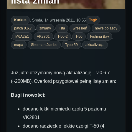
lista zmian
, Środa, 14 września 2011, 10:55
Kurkus
Tagi:
,
,
,
,
patch 0.6.7
zmiany
lista
wrzesień
nowe pojazdy
,
,
,
,
,
,
M6A2E1
VK2801
T-50-2
T-50
Fishing Bay
,
,
,
mapa
Sherman Jumbo
Type 59
aktualizacja
Już jutro otrzymamy nową aktualizację – v.0.6.7
(~200MB). Overlord przygotował pełną listę zmian:
Bugi i nowości:
dodano lekki niemiecki czołg 5 poziomu
VK2801
dodano radzieckie lekkie czołgi T-50 (4