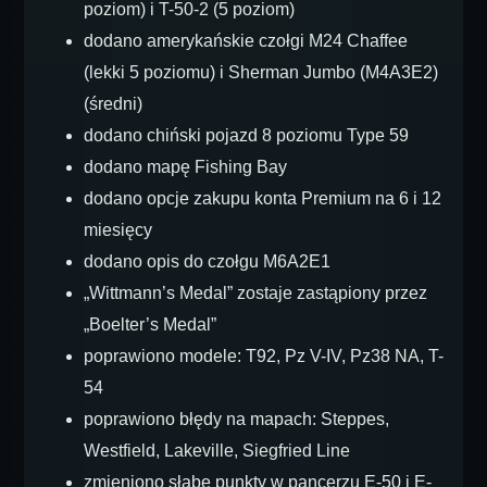
poziom) i T-50-2 (5 poziom)
dodano amerykańskie czołgi M24 Chaffee
(lekki 5 poziomu) i Sherman Jumbo (M4A3E2)
(średni)
dodano chiński pojazd 8 poziomu Type 59
dodano mapę Fishing Bay
dodano opcje zakupu konta Premium na 6 i 12
miesięcy
dodano opis do czołgu M6A2E1
„Wittmann’s Medal” zostaje zastąpiony przez
„Boelter’s Medal”
poprawiono modele: T92, Pz V-IV, Pz38 NA, T-
54
poprawiono błędy na mapach: Steppes,
Westfield, Lakeville, Siegfried Line
zmieniono słabe punkty w pancerzu E-50 i E-