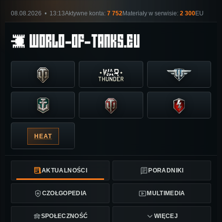
08.08.2026 • 13:13
Aktywne konta:
7 752
Materiały w serwisie:
2 300
EU
HEAT
AKTUALNOŚCI
PORADNIKI
CZOŁGOPEDIA
MULTIMEDIA
SPOŁECZNOŚĆ
WIĘCEJ